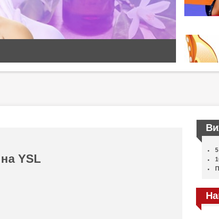
.
Ви
5
 на YSL
1
П
На