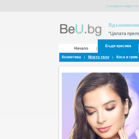
Скандално видео на
Вдъхновение
“Цялата прелес
Бъди красива
Начало
|
Козметика
Моето тяло
Коса и грим
|
|