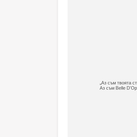
„Аз съм твоята ст
Аз съм Belle D'Op