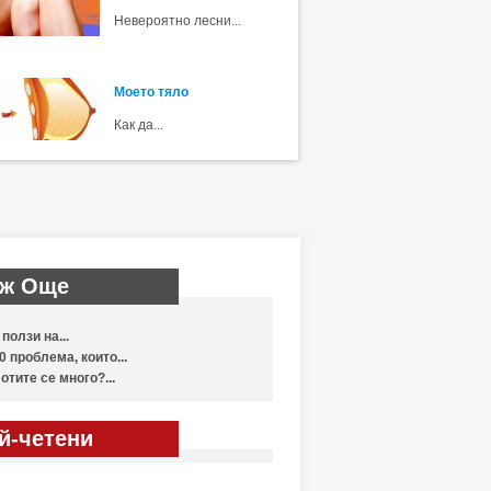
Невероятно лесни...
Моето тяло
Как да...
ж Още
 ползи на...
0 проблема, които...
отите се много?...
й-четени