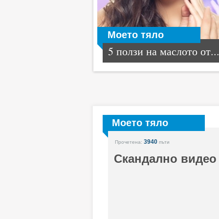
Моето тяло
5 ползи на маслото от..
Моето тяло
3940
Прочетена:
пъти
Скандално видео