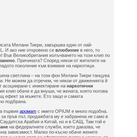
рисата Мелани Тиери, завършва един от най-
L. И ако ние откровено се
влюбихме
в него, то
е! Във Великобритания излъчването на този клип по
ранено
. Причината? Според някои от жителите на
адото поколение към взимане на наркотици.
ена светлина – на този фон Мелани Тиери танцува
и. Не можем да отречем, че някои от движенията й
т асоциирани с инжектиране на
наркотични
ия клип обаче е да внуши, че жената, която ползва
ащ ефект за мъжете. Ето защо и самата
но подбрана.
на първия
аромат
с името OPIUM е много подобна.
 за пръв път, продажбата му е забранена не само в
 Саудитска Арабия и Китай, но и в САЩ. Там той е
ане
на федералните служби, което даказва, че
на зависимост. Малко по-късно обаче жените