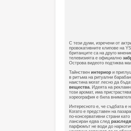
С тези думи, изречени от акт
провокативните клипове на YS
британците са на друго мнени
телевизията е официално
заб
Острова видеото подтиква мал
Тайнствен
интериор
и приглуш
в ритъма на ритуални барабан
наистина могат лесно да бъда
вещества
. Идеята на рекламн
този аромат, има пристрастяв
хореография е била внимател
Интересното е, че съдбата е 
Когато е представен на пазара
по-консервативни страни като
лансиран едва след
разследв
парфюмът не води до наркотич