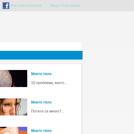
Влез през Facebook
Вход
|
Регистрация
Моето тяло
10 проблема, които...
Моето тяло
Потите се много?...
Моето тяло