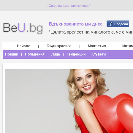
„Сицилианско приключение”
Вдъхновението ми днес
“Цялата прелест на миналото е, че е мина
Начало
Бъди красива
Моят стил
Инти
|
|
|
Новини
Попадения
Лица
Тенденции
Съвети
|
|
|
|
|