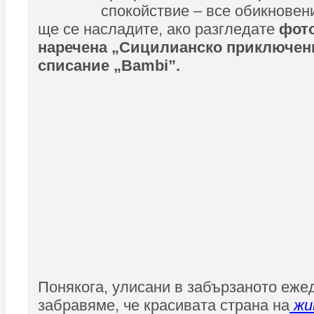
спокойствие – все обикновен
ще се насладите, ако разгледате
фото
наречена „Сицилианско приключени
списание „Bambi”.
Понякога, улисани в забързаното еже
забравяме, че красивата страна на
жи