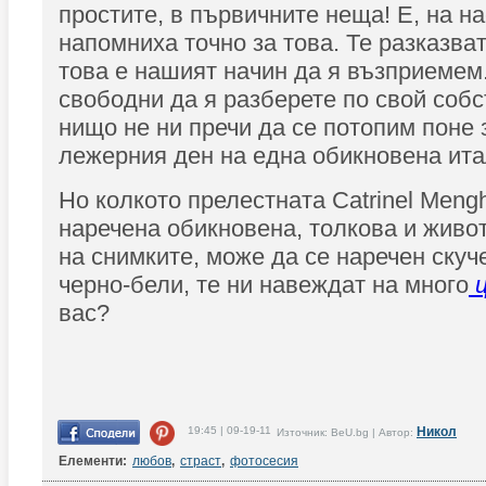
простите, в първичните неща! Е, на на
напомниха точно за това. Те разказва
това е нашият начин да я възприемем.
свободни да я разберете по свой собс
нищо не ни пречи да се потопим поне 
лежерния ден на една обикновена ита
Но колкото прелестната Catrinel Meng
наречена обикновена, толкова и живо
на снимките, може да се наречен скуч
черно-бели, те ни навеждат на много
ц
вас?
19:45 | 09-19-11
Никол
Източник: BeU.bg | Автор:
Елементи:
любов
,
страст
,
фотосесия