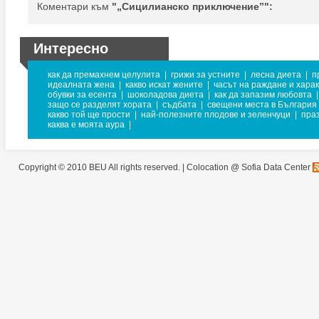
Коментари към
"„Сицилианско приключение”":
Интересно
как да премахнем целулита
|
грижи за устните
|
лесна диета
|
п
идеалната жена
|
какво искат жените
|
часът на раждане и хара
обувки за есента
|
шоколадова диета
|
как да запазим любовта
|
защо се разделят хората
|
съдбата
|
свещени места в България
какво той ще прости
|
най-полезните плодове и зеленчуци
|
пра
каква е моята аура
|
Copyright © 2010 BEU All rights reserved. |
Colocation @ Sofia Data Center