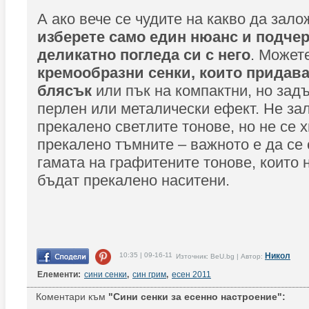
А ако вече се чудите на какво да зал
изберете само един нюанс и подче
деликатно погледа си с него
. Может
кремообразни сенки, които придава
блясък
или пък на компактни, но зад
перлен или металически ефект. Не за
прекалено светлите тонове, но не се 
прекалено тъмните – важното е да се
гамата на графитените тонове, които 
бъдат прекалено наситени.
10:35 | 09-16-11
Никол
Източник: BeU.bg | Автор:
Елементи:
сини сенки
,
син грим
,
есен 2011
Коментари към
"Сини сенки за есенно настроение":