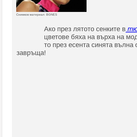
Снимков материал: BGNES
Ако през лятото сенките в
тю
цветове бяха на върха на мо
то през есента синята вълна 
завръща!