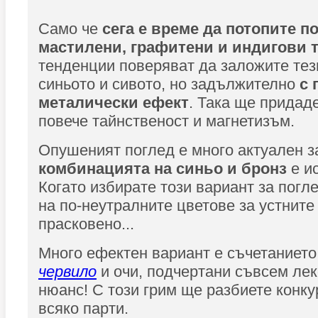
Само че
сега е време да потопите по
мастилени, графитени и индигови 
тенденции поверяват да заложите тез
синьото и сивото, но задължително
с 
металически ефект
. Така ще придаде
повече тайнственост и магнетизъм.
Опушеният поглед е много актуален за
комбинацията на синьо и бронз
е и
Когато избирате този вариант за погл
на по-неутралните цветове за устните 
прасковено...
Много ефектен вариант е съчетанието
червило
и очи, подчертани съвсем лек
нюанс! С този грим ще разбиете конк
всяко парти.