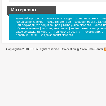
Интересно
какво той ще прости
|
каква е моята аура
|
идеалната жена
|
ле
как да си по-красива
|
какъв тип жена си
|
свещени места в Бълг
най-подходящите зодии за брак
|
какво убива любовта
|
часът н
обувки за есента
|
шоколадова диета
|
най-полезните плодове и
защо се разделят хората
|
прически за есента
|
неустоим грим
|
празничен грим
|
как да запазим любовта
|
Copyright © 2010 BEU All rights reserved. |
Colocation @ Sofia Data Center