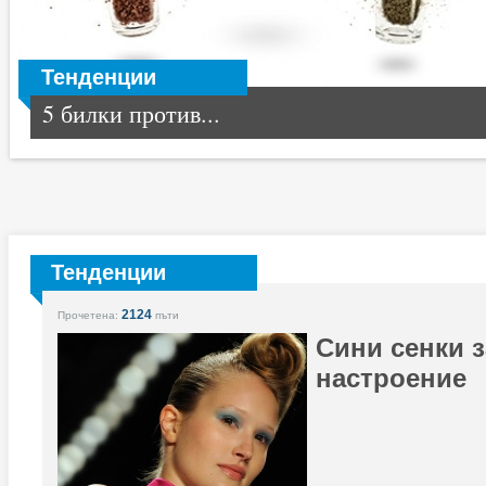
Тенденции
5 билки против...
Тенденции
2124
Прочетена:
пъти
Сини сенки з
настроение