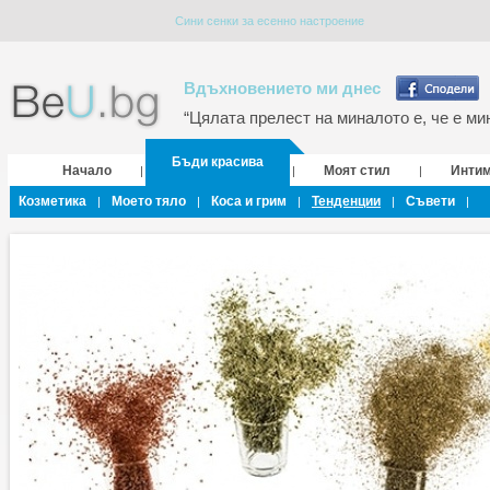
Сини сенки за есенно настроение
Вдъхновението ми днес
“Цялата прелест на миналото е, че е мин
Бъди красива
Начало
Моят стил
Инти
|
|
|
Козметика
Моето тяло
Коса и грим
Тенденции
Съвети
|
|
|
|
|