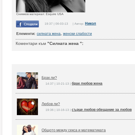
Снимков материал: Esquire USA
Никол
19:37 | 06-03-13 | Автор:
Елементи:
силната жена
,
женски слабости
Коментари към
"Силната жена ":
Брак ли?
брак любов жена
14:37 | 10-21-13 |
Любов ли?
сърце любов обещание за любов
19:36 | 10-16-13 |
Общото между секса и математиката