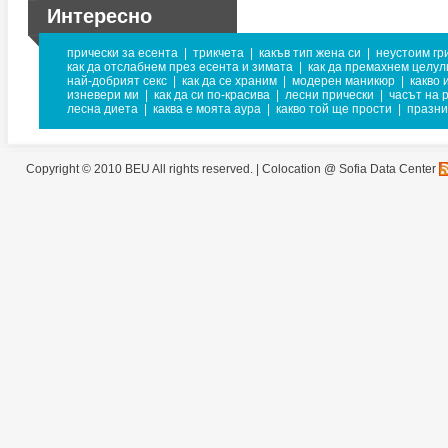
Интересно
прически за есента
|
трикчета
|
какъв тип жена си
|
неустоим гр
как да отслабнем през есента и зимата
|
как да премахнем целул
най-добрият секс
|
как да се храним
|
модерен маникюр
|
какво 
изневери ми
|
как да си по-красива
|
лесни прически
|
часът на 
лесна диета
|
каква е моята аура
|
какво той ще прости
|
празни
Copyright © 2010 BEU All rights reserved. |
Colocation @ Sofia Data Center