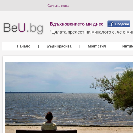
Силната жена
Вдъхновението ми днес
“Цялата прелест на миналото е, че е мин
Начало
Бъди красива
Моят стил
Инти
|
|
|