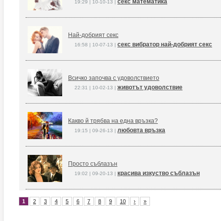
секс математика
19:29 | 10-10-13 |
Най-добрият секс
секс вибратор най-добрият секс
16:58 | 10-07-13 |
Всичко започва с удоволствието
животът удоволствие
22:31 | 10-02-13 |
Какво й трябва на една връзка?
любовта връзка
19:15 | 09-26-13 |
Просто съблазън
красива изкуство съблазън
19:02 | 09-20-13 |
1
2
3
4
5
6
7
8
9
10
›
»