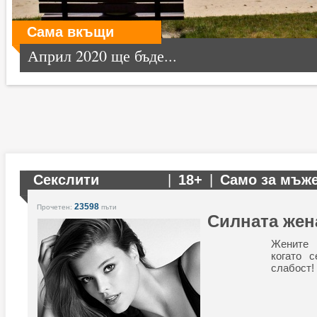
Сама вкъщи
Април 2020 ще бъде...
Секслити
|
18+
|
Само за мъж
23598
Прочетен:
пъти
Силната жен
Жените 
когато 
слабост!