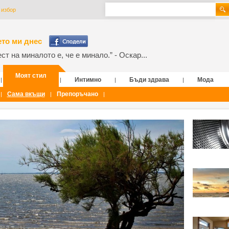
 избор
то ми днес
т на миналото е, че е минало.” - Оскар...
Моят стил
Интимно
Бъди здрава
Мода
|
|
|
|
Сама вкъщи
Препоръчано
|
|
|