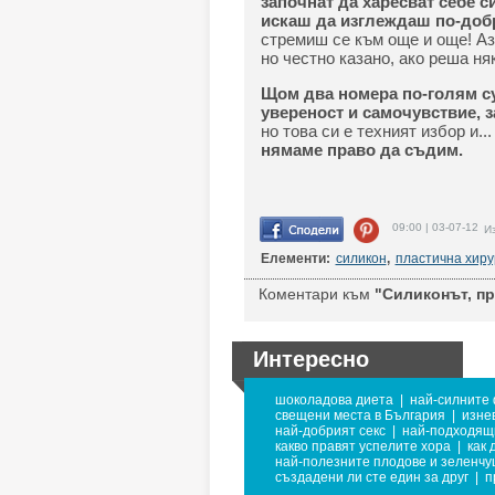
започнат да харесват себе си
искаш да изглеждаш по-добре
стремиш се към още и още! Аз
но честно казано, ако реша ня
Щом два номера по-голям су
увереност и самочувствие, 
но това си е техният избор и..
нямаме право да съдим.
09:00 | 03-07-12
Из
Елементи:
силикон
,
пластична хиру
Коментари към
"Силиконът, пр
Интересно
шоколадова диета
|
най-силните
свещени места в България
|
изне
най-добрият секс
|
най-подходящи
какво правят успелите хора
|
как 
най-полезните плодове и зеленчу
създадени ли сте един за друг
|
п