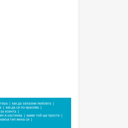
ктера
|
как да запазим любовта
|
а
|
как да си по-красива
|
за есента
|
рип и настинка
|
какво той ще прости
|
какъв тип жена си
|