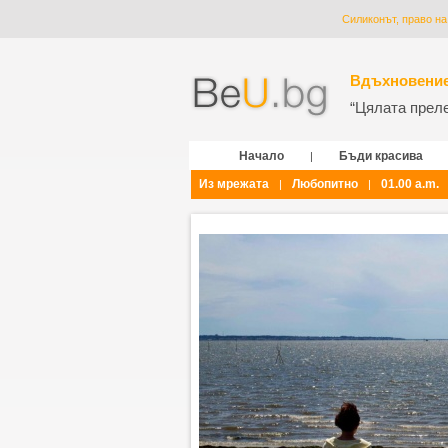
Силиконът, право на
Вдъхновение
“Цялата прелес
Начало
Бъди красива
|
Из мрежата
Любопитно
01.00 a.m.
|
|