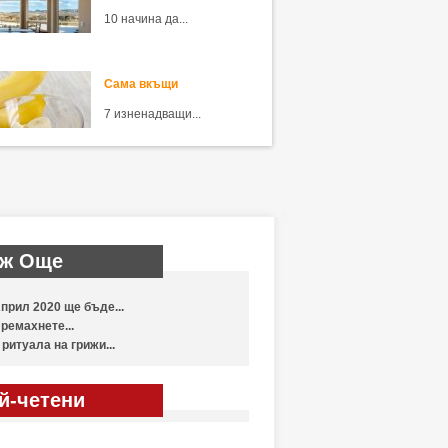
10 начина да...
Сама вкъщи
7 изненадващи...
ж Още
прил 2020 ще бъде...
ремахнете...
 ритуала на грижи...
й-четени