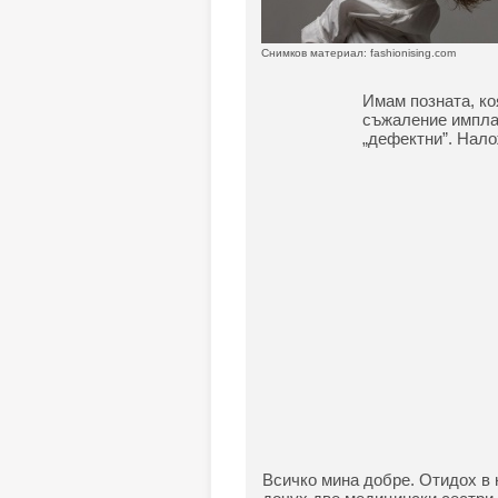
Снимков материал: fashionising.com
Имам позната, ко
съжаление импла
„дефектни”. Нало
Всичко мина добре. Отидох в 