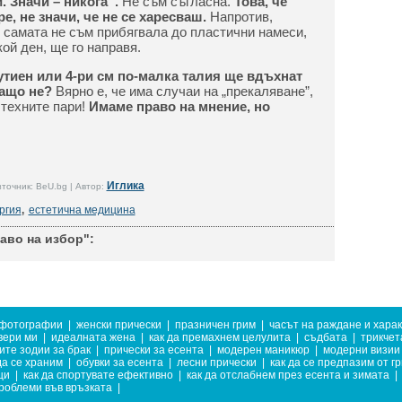
. Значи – никога”.
Не съм съгласна.
Това, че
, не значи, че не се харесваш.
Напротив,
 самата не съм прибягвала до пластични намеси,
кой ден, ще го направя.
тиен или 4-ри см по-малка талия ще вдъхнат
защо не?
Вярно е, че има случаи на „прекаляване”,
. техните пари!
Имаме право на мнение, но
Иглика
точник: BeU.bg | Автор:
ргия
,
естетична медицина
аво на избор":
 фотографии
|
женски прически
|
празничен грим
|
часът на раждане и хара
вери ми
|
идеалната жена
|
как да премахнем целулита
|
съдбата
|
трикчет
те зодии за брак
|
прически за есента
|
модерен маникюр
|
модерни визии 
да се храним
|
обувки за есента
|
лесни прически
|
как да се предпазим от г
ци
|
как да спортувате ефективно
|
как да отслабнем през есента и зимата
|
роблеми във връзката
|