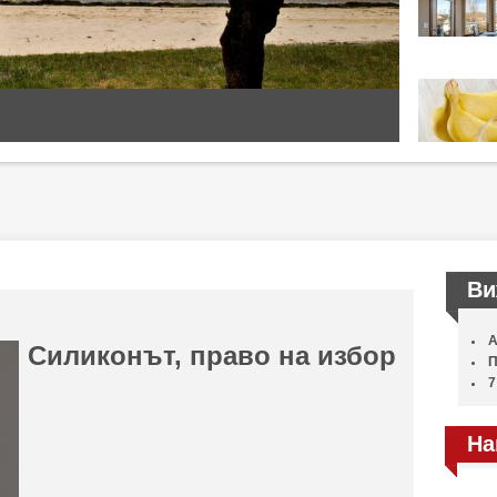
Ви
А
Силиконът, право на избор
П
7
На