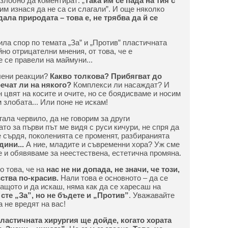
злобно да коментират: „
Така им се пада на тия с
 им изнася да не са си слагали”. И още няколко
дала природата – това е, не трябва да й се
ла спор по темата „За” и „Против” пластичната
но отрицателни мнения, от това, че е
е се правели на маймуни...
лени реакции?
Какво толкова? Прибягват до
ечат ли на някого?
Комплекси ли насаждат? И
 цвят на косите и очите, но се боядисваме и носим
злобата... Или поне не искам!
гала червило, да не говорим за други
то за първи път ме видя с руси кичури, не спря да
е сърдя, поколенията се променят, разбиранията
дини...
А ние, младите и съвременни хора? Уж сме
 и обявяваме за неестествена, естетична промяна.
о това, че на
нас не ни допада, не значи, че този,
вства по-красив.
Нали това е основното – да се
Защото и да искаш, няма как да се харесаш на
 сте „За”, но не бъдете и „Против”
. Уважавайте
а не вредят на вас!
пластичната хирургия ще дойде, когато хората