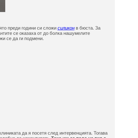
ято преди години си сложи
силикон
в бюста. За
нтите се оказаха от до болка нашумелите
жи се да ги подмени.
клиниката да я посетя след интервенцията. Тогава