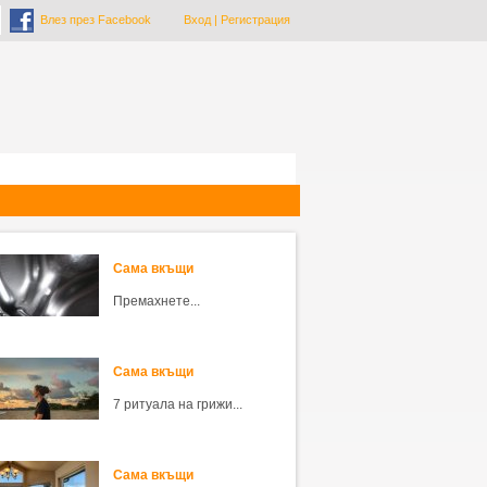
Влез през Facebook
Вход
|
Регистрация
Сама вкъщи
Премахнете...
Сама вкъщи
7 ритуала на грижи...
Сама вкъщи