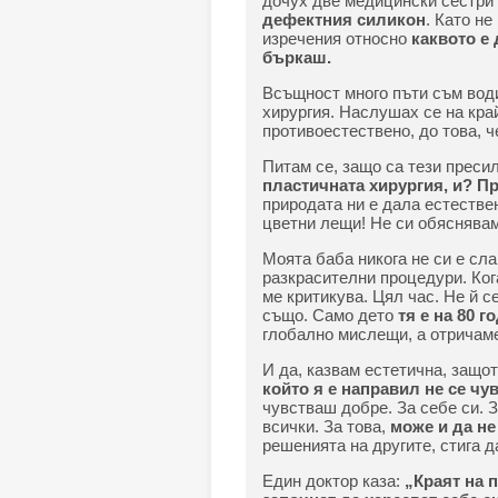
дочух две медицински сестри 
дефектния силикон
. Като не
изречения относно
каквото е 
бъркаш.
Всъщност много пъти съм води
хирургия. Наслушах се на край
противоестествено, до това, ч
Питам се, защо са тези преси
пластичната хирургия, и? Пр
природата ни е дала естествен
цветни лещи! Не си обяснявам 
Моята баба никога не си е сла
разкрасителни процедури. Кога
ме критикува. Цял час. Не й с
също. Само дето
тя е на 80 го
глобално мислещи, а отричаме
И да, казвам естетична, защот
който я е направил не се чу
чувстваш добре. За себе си. 
всички. За това,
може и да не
решенията на другите, стига д
Един доктор каза:
„Краят на 