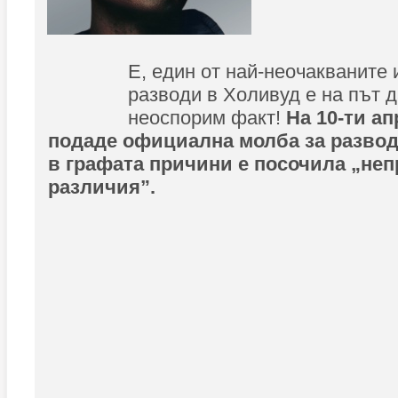
Е, един от най-неочакваните
разводи в Холивуд е на път д
неоспорим факт!
На 10-ти а
подаде официална молба за развод
в графата причини е посочила „не
различия”.