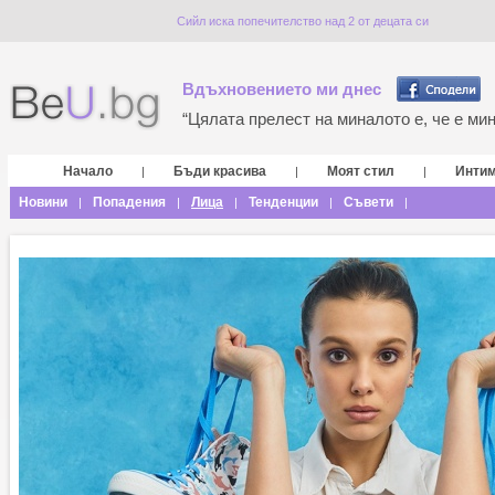
Сийл иска попечителство над 2 от децата си
Вдъхновението ми днес
“Цялата прелест на миналото е, че е мина
Начало
Бъди красива
Моят стил
Инти
|
|
|
Новини
Попадения
Лица
Тенденции
Съвети
|
|
|
|
|