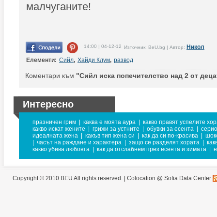
малчуганите!
14:00 | 04-12-12
Никол
Източник: BeU.bg | Автор:
Елементи:
Сийл
,
Хайди Клум
,
развод
Коментари към
"Сийл иска попечителство над 2 от децат
Интересно
празничен грим
|
каква е моята аура
|
какво правят успелите хор
какво искат жените
|
грижи за устните
|
обувки за есента
|
серио
идеалната жена
|
какъв тип жена си
|
как да си по-красива
|
шок
|
часът на раждане и характера
|
защо се разделят хората
|
как
какво убива любовта
|
как да отслабнем през есента и зимата
|
н
Copyright © 2010 BEU All rights reserved. |
Colocation @ Sofia Data Center