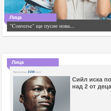
Лица
"Converse" ще пусне нова...
Лица
2150
Прочетена:
пъти
Сийл иска п
над 2 от дец