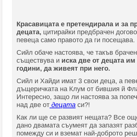
Красавицата е претендирала и за п
децата,
цитирайки предбрачен догово
певеца само правото да ги посещава.
Сийл обаче настоява, че такъв брачен
съществува и
иска две от децата им -
години, да живеят при него.
Сийл и Хайди имат 3 свои деца, а пев
дъщеричката на Клум от бившия й Фл
Интересно, защо ли настоява за попе
над две от
децата
си?!
Как ли ще се развият нещата? Все още
дано двамата съумеят да запазят раз
помежду си и вземат най-доброто реш