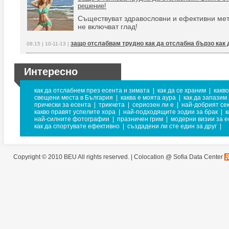
решение!
Съществуват здравословни и ефективни мет
не включват глад!
защо отслабвам трудно как да отслабна бързо как 
08:15 | 10-11-13 |
Интересно
как да отслабнем през есента и зимата
|
как да се храним
|
какв
свещени места в България
|
каква е моята аура
|
как да запазим
прически за есента
|
трикчета
|
сериозен ли е
|
най-добрият се
какво правят успелите хора
|
най-подходящите зодии за брак
|
к
най-силните фотографии
|
празничен грим
|
модерни визии за е
как да спортувате ефективно
|
създадени ли сте един за друг
|
Copyright © 2010 BEU All rights reserved. |
Colocation @ Sofia Data Center