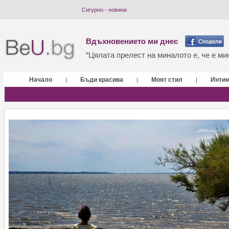
Сигурно - новини
Вдъхновението ми днес
“Цялата прелест на миналото е, че е мин
Начало
Бъди красива
Моят стил
Инти
|
|
|