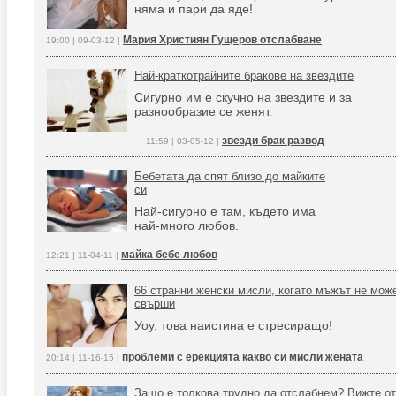
няма и пари да яде!
Мария Християн Гущеров отслабване
19:00 | 09-03-12 |
Най-краткотрайните бракове на звездите
Сигурно им е скучно на звездите и за
разнообразие се женят.
звезди брак развод
11:59 | 03-05-12 |
Бебетата да спят близо до майките
си
Най-сигурно е там, където има
най-много любов.
майка бебе любов
12:21 | 11-04-11 |
66 странни женски мисли, когато мъжът не мож
свърши
Уоу, това наистина е стресиращо!
проблеми с ерекцията какво си мисли жената
20:14 | 11-16-15 |
Защо е толкова трудно да отслабнем? Вижте от