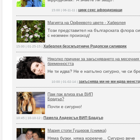
цинк секс афродизиаци
15:00 | 06-11-11 |
Магията на Орфеевото цвете - Хаберлея
Този представител на българската флора си
с неземен произход!
Хаберлея безсмъртниче Родопски силивряк
15:00 | 01-25-15 |
Няколко причини за закъсняването на месечния 
бременността
Не ти идва? Не е напълно сигурно, че си бр
закъснява ми не ми идва менст
10:00 | 01-02-14 |
Пам пак влиза във ВИП
Брадър?
Почти е сигурно!
Памела Андерсън ВИП Брадър
10:45 | 10-10-12 |
Мария стопи Гущеров (снимка)
Няма бузки, няма коремче... Сигурно вече