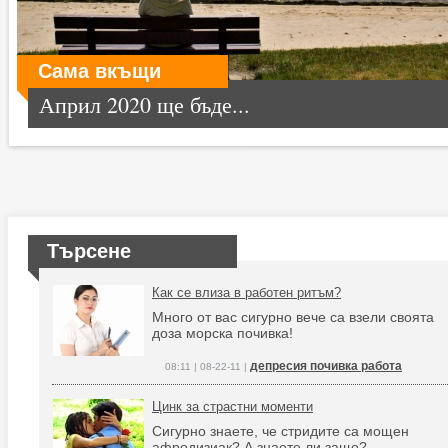
Сама вкъщи
Април 2020 ще бъде...
Търсене
Как се влиза в работен ритъм?
Mного от вас сигурно вече са взели своята
доза морска почивка!
депресия почивка работа
08:11 | 08-22-11 |
Цинк за страстни моменти
Сигурно знаете, че стридите са мощен
афродизиак? А знаете ли защо?