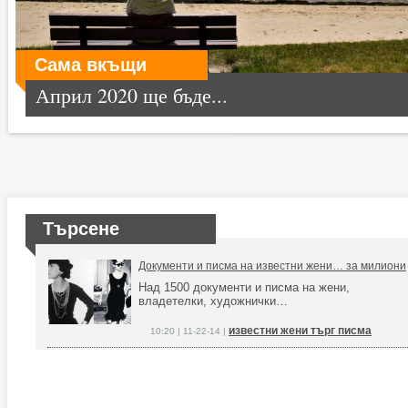
Сама вкъщи
Април 2020 ще бъде...
Търсене
Документи и писма на известни жени… за милиони
Над 1500 документи и писма на жени,
владетелки, художнички…
известни жени търг писма
10:20 | 11-22-14 |