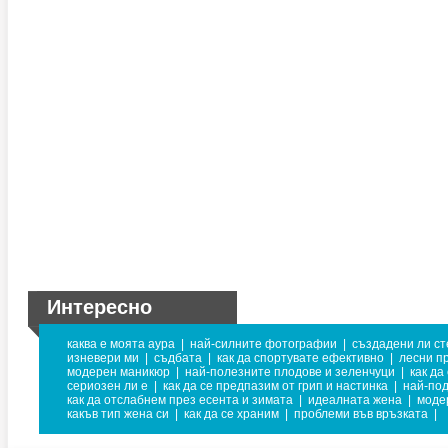
Интересно
каква е моята аура
|
най-силните фотографии
|
създадени ли ст
изневери ми
|
съдбата
|
как да спортувате ефективно
|
лесни п
модерен маникюр
|
най-полезните плодове и зеленчуци
|
как да
сериозен ли е
|
как да се предпазим от грип и настинка
|
най-под
как да отслабнем през есента и зимата
|
идеалната жена
|
моде
какъв тип жена си
|
как да се храним
|
проблеми във връзката
|