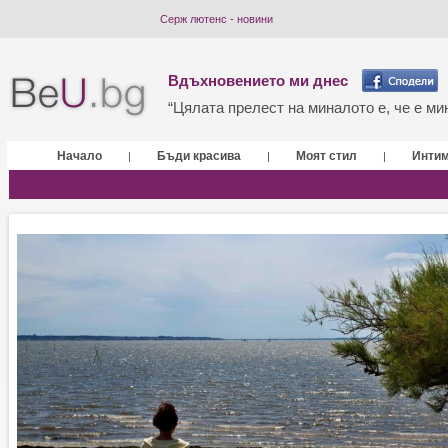
Серж лютенс - новини
Вдъхновението ми днес
“Цялата прелест на миналото е, че е мин
Начало
Бъди красива
Моят стил
Инти
|
|
|