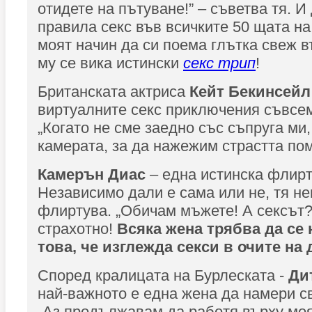
отидете на пътуване!” – съветва тя. И
правила секс във всичките 50 щата н
моят начин да си поема глътка свеж в
му се вика истински
секс трип
!
Британската актриса
Кейт Бекинсей
виртуалните секс приключения съвсем
„Когато не сме заедно със съпруга ми
камерата, за да нажежим страстта пом
Камерън Диас
– една истинска флир
Независимо дали е сама или не, тя н
флиртува. „Обичам мъжете! А сексът?
страхотно!
Всяка жена трябва да се
това, че изглежда секси в очите на 
Според кралицата на Бурлеската -
Ди
най-важното е една жена да намери с
„Аз продължавам да работя върху моя