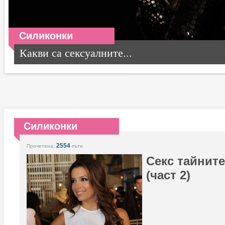
Силиконки
Какви са сексуалните...
Силиконки
2554
Прочетена:
пъти
Секс тайните
(част 2)