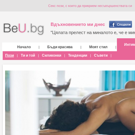
Секс пози, с които да прикрием несъвършенствата си
Вдъхновението ми днес
“Цялата прелест на миналото е, че е мин
Инти
Начало
Бъди красива
Моят стил
|
|
|
Пози
Ти и той
Силиконки
Тенденции
Съвети
|
|
|
|
|