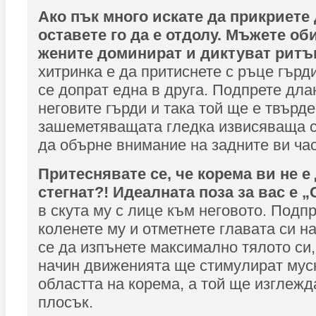
Ако пък много искате да прикриете 
оставете го да е отдолу. Мъжете оби
жените доминират и диктуват ритъ
хитринка е да притиснете с ръце гърди
се допрат една в друга. Подпрете дла
неговите гърди и така той ще е твърде
зашеметяващата гледка извисяваща се
да обърне внимание на задните ви час
Притеснявате се, че корема ви не е
стегнат?! Идеалната поза за вас е 
в скута му с лице към неговото. Подп
коленете му и отметнете главата си н
се да изпънете максимално тялото си,
начин движенията ще стимулират мус
областта на корема, а той ще изглежд
плосък.