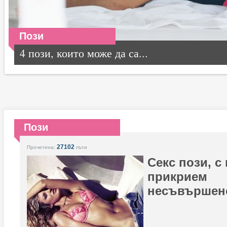
Пози
4 пози, които може да са...
Пози
27102
Прочетена:
пъти
Секс пози, с
прикрием
несъвършенс