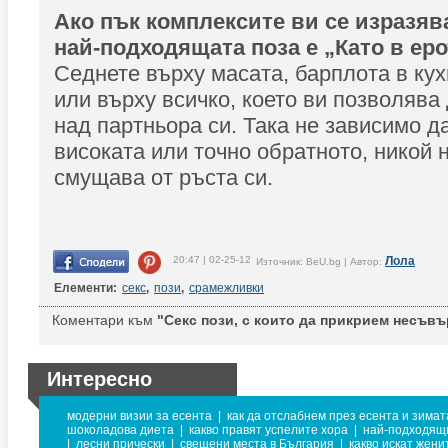
Ако пък комплексите ви се изразява
най-подходящата поза е „Като в ер
Седнете върху масата, барплота в кух
или върху всичко, което ви позволява
над партньора си. Така не зависимо да
високата или точно обратното, никой 
смущава от ръста си.
20:47 | 02-25-12
Лола
Източник: BeU.bg | Автор:
Елементи:
секс
,
пози
,
срамежливки
Коментари към
"Секс пози, с които да прикрием несъвъ
Интересно
модерни визии за есента
|
как да отслабнем през есента и зимат
шоколадова диета
|
какво правят успелите хора
|
най-подходящи
|
лесни прически
|
свещени места в България
|
какво искат жени