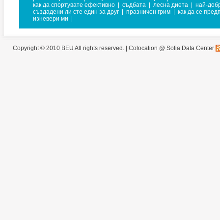
как да спортувате ефективно
|
съдбата
|
лесна диета
|
най-добр
създадени ли сте един за друг
|
празничен грим
|
как да се пред
изневери ми
|
Copyright © 2010 BEU All rights reserved. |
Colocation @ Sofia Data Center