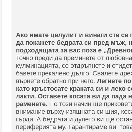
Ако имате целулит и винаги сте се
да покажете бедрата си пред мъж, н
подходящата за вас поза е „Древно
Точно преди да преминете от любовна
кулминацията, се отдръпнете и отидет
бавете прекалено дълго. Свалете дрех
върнете обратно при него.
Легнете по
като кръстосате краката си и леко 
лакти. Оставете косата ви да пада
раменете.
По този начин ще приковет
внимание върху изящната си шия, кос
гърди. А бедрата и дупето ви ще оста
периферията му. Гарантираме ви, това