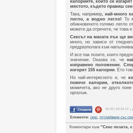
калориите, които се изгарят
мястото, където правиш сек
Така, например
, най-много к
легло, а водно легло!
То м
обикновеното голямо легло от 
можете да отречете, че това е
Сексът на масата пък ще ви
много, но зависи от гледна
предразполага към напълняван
И все пак позите, които предп
значение. Оказва се, че
на
изправено положение. Спо
изгорят 155 калории
. Ето тов
Но най-интересното е, че
ко
повече калории, отколкот
момичета, ако не друго поне
оргазъм.
20:30 | 06-20-13
| 
Елементи:
секс
,
отслабване със сек
Коментари към
"Секс позата, с