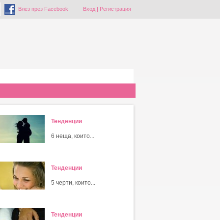
Влез през Facebook
Вход
|
Регистрация
Тенденции
6 неща, които...
Тенденции
5 черти, които...
Тенденции