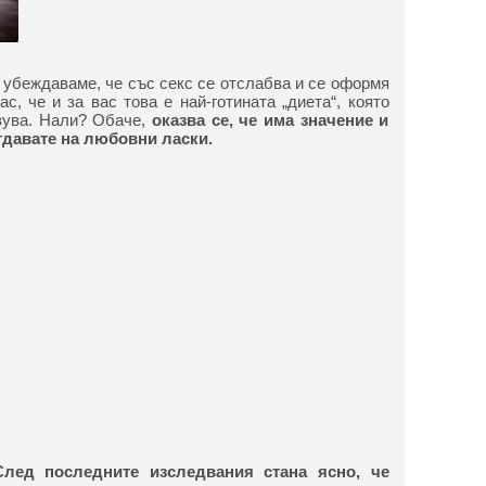
 убеждаваме, че със секс се отслабва и се оформя
ас, че и за вас това е най-готината „диета“, която
вува. Нали? Обаче,
оказва се, че има значение и
тдавате на любовни ласки.
лед последните изследвания стана ясно, че