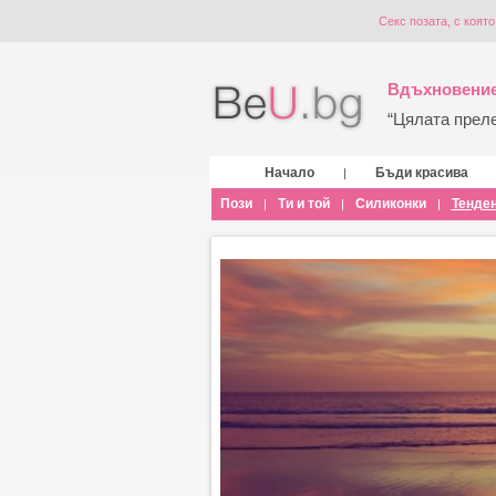
Секс позата, с коят
Вдъхновение
“Цялата прелес
Начало
Бъди красива
|
Пози
Ти и той
Силиконки
Тенде
|
|
|