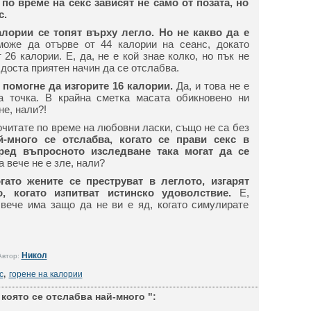
 по време на секс зависят не само от позата, но
с.
алории се топят върху легло. Но не какво да е
оже да отърве от 44 калории на сеанс, докато
26 калории. Е, да, не е кой знае колко, но пък не
 доста приятен начин да се отслабва.
 помогне да изгорите 16 калории.
Да, и това не е
та точка. В крайна сметка масата обикновено ни
е, нали?!
очитате по време на любовни ласки, също не са без
й-много се отслабва, когато се прави секс в
ред въпросното изследване така могат да се
а вече не е зле, нали?
гато жените се преструват в леглото, изгарят
о, когато изпитват истинско удоволствие.
Е,
 вече има защо да не ви е яд, когато симулирате
Никол
Автор:
с
,
горене на калории
 която се отслабва най-много ":