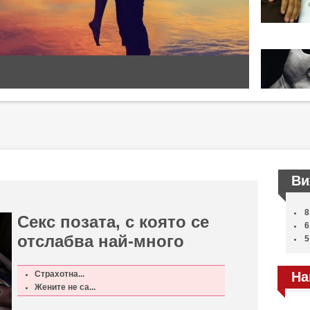
Ви
8
Секс позата, с която се
6
отслабва най-много
5
Страхотна...
На
Жените не са...