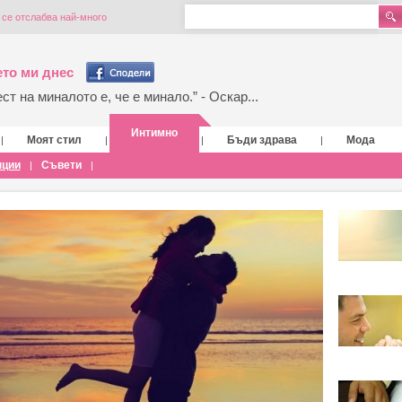
о се отслабва най-много
то ми днес
т на миналото е, че е минало.” - Оскар...
Интимно
Моят стил
Бъди здрава
Мода
|
|
|
|
нции
Съвети
|
|