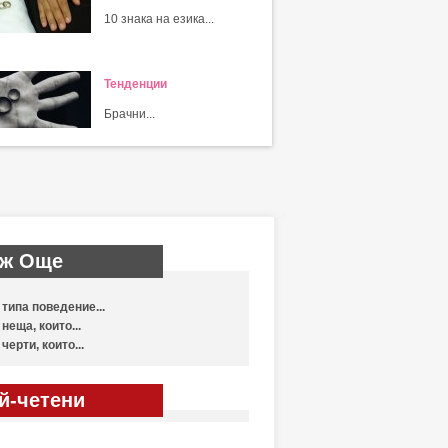
10 знака на езика...
Тенденции
Брачни...
ж Още
 типа поведение...
 неща, които...
 черти, които...
й-четени