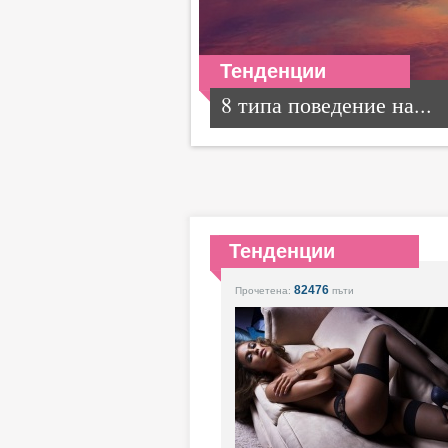
Тенденции
8 типа поведение на...
Тенденции
82476
Прочетена:
пъти