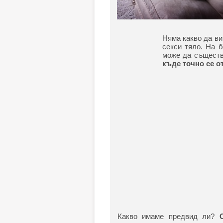
Няма какво да ви
секси тяло. На б
може да същест
къде точно се о
Какво имаме предвид ли?
С