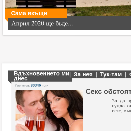
Сама вкъщи
Април 2020 ще бъде...
Вдъхновението ми
|
За нея
|
Тук-там
|
днес
80346
Прочетен:
пъти
Секс обстоя
За да п
нужда от
секс, мъ