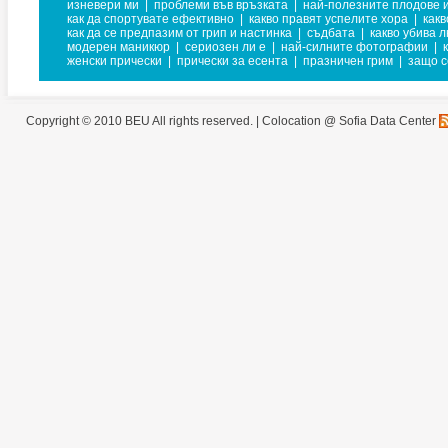
изневери ми
|
проблеми във връзката
|
най-полезните плодове 
как да спортувате ефективно
|
какво правят успелите хора
|
какв
как да се предпазим от грип и настинка
|
съдбата
|
какво убива 
модерен маникюр
|
сериозен ли е
|
най-силните фотографии
|
женски прически
|
прически за есента
|
празничен грим
|
защо с
Copyright © 2010 BEU All rights reserved. |
Colocation @ Sofia Data Center