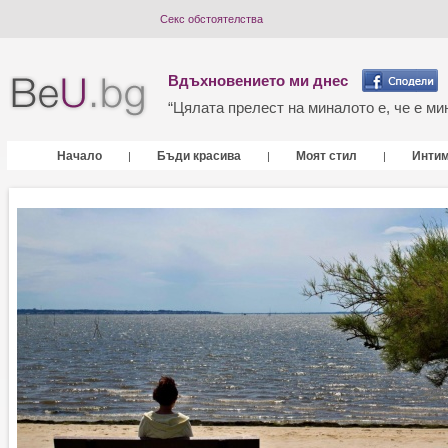
Секс обстоятелства
Вдъхновението ми днес
“Цялата прелест на миналото е, че е мин
Начало
Бъди красива
Моят стил
Инти
|
|
|