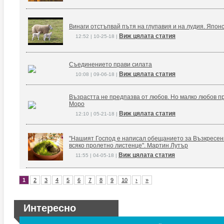
Винаги отстъпвай пътя на глупавия и на лудия. Япон
Виж цялата статия
12:52 | 10-25-18 |
Съединението прави силата
Виж цялата статия
10:08 | 09-06-18 |
Възрастта не предпазва от любов. Но малко любов п
Моро
Виж цялата статия
12:10 | 05-21-18 |
"Нашият Господ е написал обещанието за Възкресение
всяко пролетно листенце". Мартин Лутър
Виж цялата статия
11:55 | 04-05-18 |
1
2
3
4
5
6
7
8
9
10
›
»
Интересно