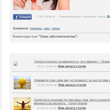
Д
17:55 | 10-04-11 Снимков материал: Dreamstime | Автор:
Елементи:
причина
,
секс
,
терен
Коментари към
"Секс обстоятелства":
“Цялата прелест на миналото е, че е минало.” - Оска
Виж цялата статия
20:01 | 11-05-19 |
Усмивката трае само миг, но споменът за нея остава 
Виж цялата статия
12:18 | 09-26-19 |
Свободата означава да чувстваш това, което сърцето
мнението на околните. - Паулу Коелю
Виж цялата статия
11:44 | 07-17-19 |