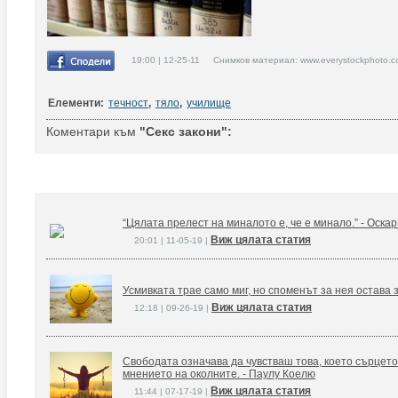
19:00 | 12-25-11 Снимков материал: www.everystockphoto.c
Елементи:
течност
,
тяло
,
училище
Коментари към
"Секс закони":
“Цялата прелест на миналото е, че е минало.” - Оска
Виж цялата статия
20:01 | 11-05-19 |
Усмивката трае само миг, но споменът за нея остава 
Виж цялата статия
12:18 | 09-26-19 |
Свободата означава да чувстваш това, което сърцето
мнението на околните. - Паулу Коелю
Виж цялата статия
11:44 | 07-17-19 |