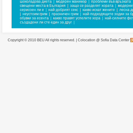
шоколадова диета
|
модерен маникюр
|
проблеми във връзката
свещени места в България
|
защо се разделят хората
|
модерни 
сериозен ли е
|
най-добрият секс
|
какво искат жените
|
лесна д
|
неустоим грим
|
празничен грим
|
най-подходящите зодии за б
обувки за есента
|
какво правят успелите хора
|
най-силните фо
създадени ли сте един за друг
|
Copyright © 2010 BEU All rights reserved. |
Colocation @ Sofia Data Center