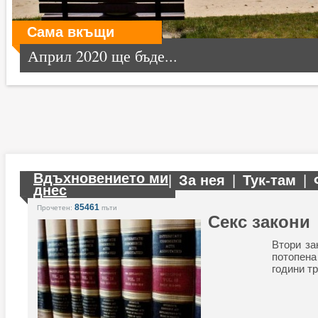
Сама вкъщи
Април 2020 ще бъде...
Вдъхновението ми
|
За нея
|
Тук-там
|
днес
85461
Прочетен:
пъти
Секс закони
Втори за
потопе
години т