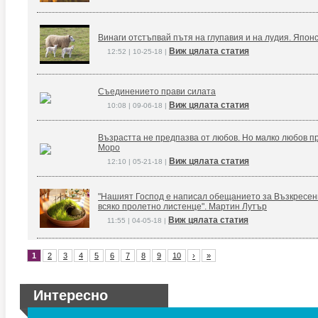
Винаги отстъпвай пътя на глупавия и на лудия. Япон
Виж цялата статия
12:52 | 10-25-18 |
Съединението прави силата
Виж цялата статия
10:08 | 09-06-18 |
Възрастта не предпазва от любов. Но малко любов п
Моро
Виж цялата статия
12:10 | 05-21-18 |
"Нашият Господ е написал обещанието за Възкресение
всяко пролетно листенце". Мартин Лутър
Виж цялата статия
11:55 | 04-05-18 |
1
2
3
4
5
6
7
8
9
10
›
»
Интересно