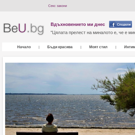
Секс закони
Вдъхновението ми днес
“Цялата прелест на миналото е, че е мин
Начало
Бъди красива
Моят стил
Инти
|
|
|