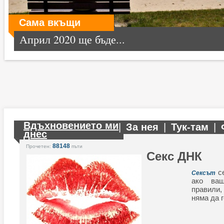
Сама вкъщи
Април 2020 ще бъде...
Вдъхновението ми
|
За нея
|
Тук-там
|
днес
88148
Прочетен:
пъти
Секс ДНК
се
Сексът
ако ва
правили
няма да г