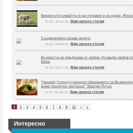
Винаги отстъпвай пътя на глупавия и на лудия. Япон
Виж цялата статия
12:52 | 10-25-18 |
Съединението прави силата
Виж цялата статия
10:08 | 09-06-18 |
Възрастта не предпазва от любов. Но малко любов п
Моро
Виж цялата статия
12:10 | 05-21-18 |
"Нашият Господ е написал обещанието за Възкресение
всяко пролетно листенце". Мартин Лутър
Виж цялата статия
11:55 | 04-05-18 |
1
2
3
4
5
6
7
8
9
10
›
»
Интересно