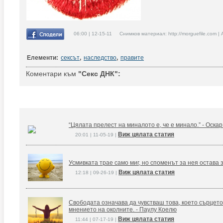
06:00 | 12-15-11 Снимков материал: http://morguefile.com |
Елементи:
сексът
,
наследство
,
правите
Коментари към
"Секс ДНК":
“Цялата прелест на миналото е, че е минало.” - Оска
Виж цялата статия
20:01 | 11-05-19 |
Усмивката трае само миг, но споменът за нея остава 
Виж цялата статия
12:18 | 09-26-19 |
Свободата означава да чувстваш това, което сърцето
мнението на околните. - Паулу Коелю
Виж цялата статия
11:44 | 07-17-19 |