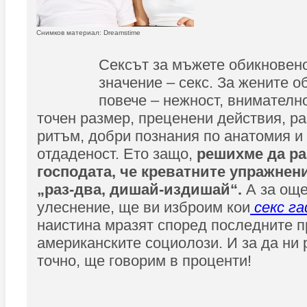
Снимков материал: Dreamstime
Сексът за мъжете обикновен
значение – секс. За жените о
повече – нежност, внимателн
точен размер, преценени действия, р
ритъм, добри познания по анатомия и
отдаденост. Ето защо,
решихме да ра
господата, че креватните упражнени
„раз-два, дишай-издишай“.
А за още
улеснение, ще ви изброим кои
секс г
наистина мразят според последните п
американските социолози. И за да ни 
точно, ще говорим в проценти!