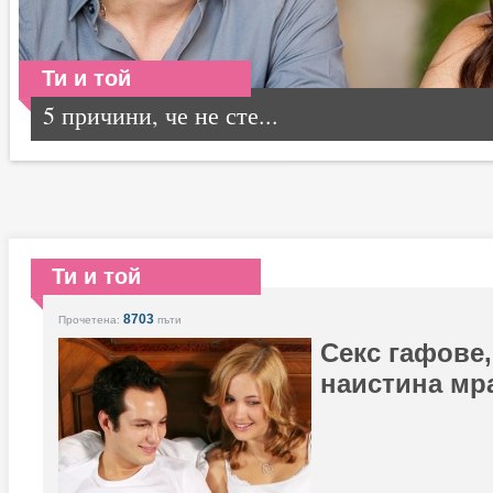
Ти и той
5 причини, че не сте...
Ти и той
8703
Прочетена:
пъти
Секс гафове,
наистина мра