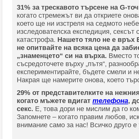
31% за трескавото търсене на G-точ
когато стремежът ви да откриете онов
което ще ни изстреля на седмото небе
изследователска експедиция, сексът 
катастрофа.
Нашето тяло не е връх 
не опитвайте на всяка цена да заби
„знаменцето“ си на върха.
Вместо т
съсредоточете върху „пътя“, разнообр
експериментирайте, бъдете смели и не
Накрая ще намерите онова, което тър
29% от представителките на нежния
когато мъжете вдигат
телефона
, д
секс.
Е, това дори не мислим да го ко
Запомнете – когато правим любов, ис
внимание само за нас! Всичко друго е