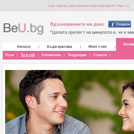
Секс гафове, които жените наистина мразят (Част 1)
Вдъхновението ми днес
“Цялата прелест на миналото е, че е мин
Инти
Начало
Бъди красива
Моят стил
|
|
|
Пози
Ти и той
Силиконки
Тенденции
Съвети
|
|
|
|
|