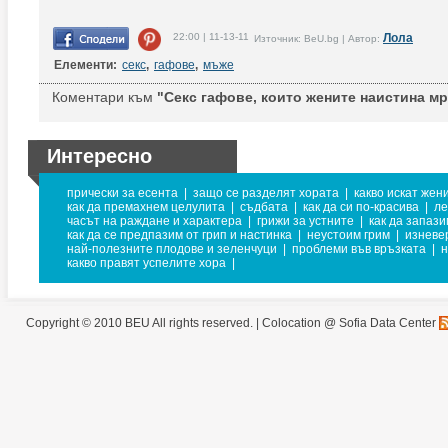
22:00 | 11-13-11
Лола
Източник: BeU.bg | Автор:
Елементи:
секс
,
гафове
,
мъже
Коментари към
"Секс гафове, които жените наистина мра
Интересно
прически за есента
|
защо се разделят хората
|
какво искат жен
как да премахнем целулита
|
съдбата
|
как да си по-красива
|
ле
часът на раждане и характера
|
грижи за устните
|
как да запаз
как да се предпазим от грип и настинка
|
неустоим грим
|
изневе
най-полезните плодове и зеленчуци
|
проблеми във връзката
|
н
какво правят успелите хора
|
Copyright © 2010 BEU All rights reserved. |
Colocation @ Sofia Data Center