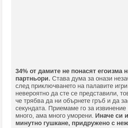
34% от дамите не понасят егоизма 
партньори.
Става дума за онази нез
след приключването на палавите игри
невероятно да сте се представили, то
че трябва да ни обърнете гръб и да за
секундата. Приемаме го за извинение 
много, ама много уморени.
Иначе си и
минутно гушкане, придружено с не