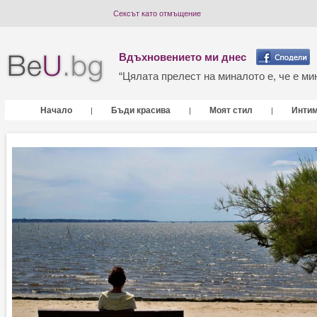
Сексът като отмъщение
Вдъхновението ми днес
“Цялата прелест на миналото е, че е мин
Начало
Бъди красива
Моят стил
Инти
|
|
|