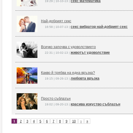
секс математика
19:29 | 10-10-13 |
Най-добрият секс
секс вибратор най-добрият секс
16:58 | 10-07-13 |
Всичко започва с удоволствието
животът удоволствие
22:31 | 10-02-13 |
Какво й трябва на една връзка?
любовта връзка
19:15 | 09-26-13 |
Просто съблазън
красива изкуство съблазън
19:02 | 09-20-13 |
1
2
3
4
5
6
7
8
9
10
›
»