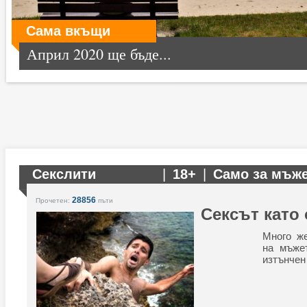
Сама вкъщи
Април 2020 ще бъде...
Секслити
|
18+
|
Само за мъж
28856
Прочетен:
пъти
Сексът като
Много ж
на мъжет
изтънчен