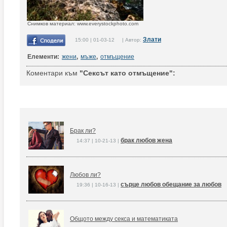
Снимков материал: www.everystockphoto.com
Злати
15:00 | 01-03-12 | Автор:
Елементи:
жени
,
мъже
,
отмъщение
Коментари към
"Сексът като отмъщение":
Брак ли?
брак любов жена
14:37 | 10-21-13 |
Любов ли?
сърце любов обещание за любов
19:36 | 10-16-13 |
Общото между секса и математиката