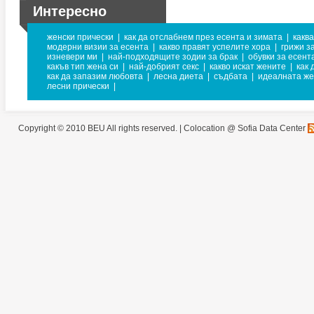
Интересно
женски прически
|
как да отслабнем през есента и зимата
|
каква
модерни визии за есента
|
какво правят успелите хора
|
грижи з
изневери ми
|
най-подходящите зодии за брак
|
обувки за есент
какъв тип жена си
|
най-добрият секс
|
какво искат жените
|
как 
как да запазим любовта
|
лесна диета
|
съдбата
|
идеалната ж
лесни прически
|
Copyright © 2010 BEU All rights reserved. |
Colocation @ Sofia Data Center