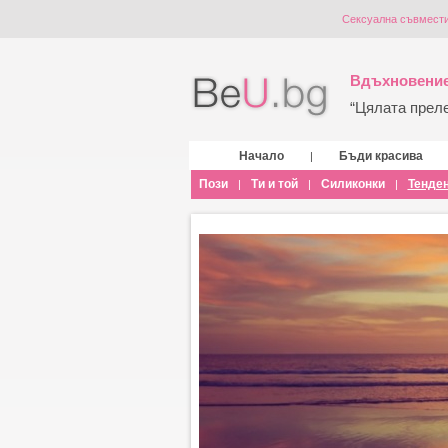
Сексуална съвмести
Вдъхновение
“Цялата прелес
Начало
Бъди красива
|
Пози
Ти и той
Силиконки
Тенде
|
|
|