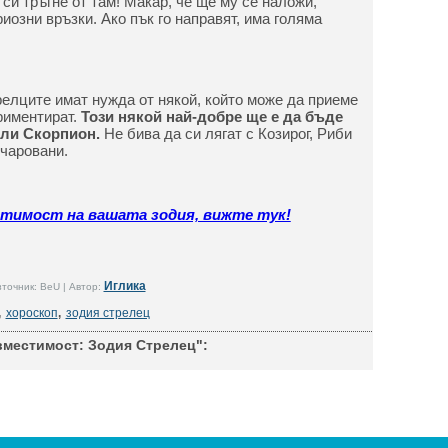
 си тръгне от там! Макар, че ще му се наложи,
иозни връзки. Ако пък го направят, има голяма
релците имат нужда от някой, който може да приеме
риментират.
Този някой най-добре ще е да бъде
или Скорпион.
Не бива да си лягат с Козирог, Риби
очаровани.
стимост на вашата зодия, вижте тук!
Иглика
точник: BeU | Автор:
,
хороскоп
,
зодия стрелец
местимост: Зодия Стрелец":