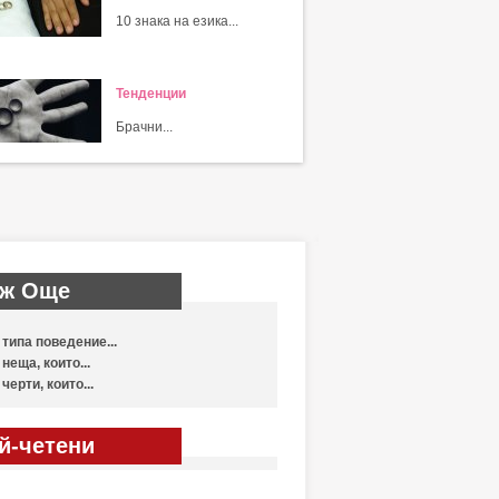
10 знака на езика...
Тенденции
Брачни...
ж Още
 типа поведение...
 неща, които...
 черти, които...
й-четени