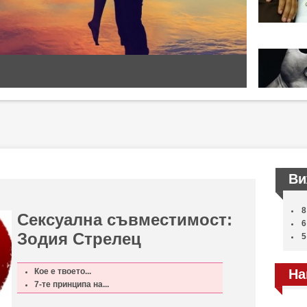
Ви
8
Сексуална съвместимост:
6
Зодия Стрелец
5
Кое е твоето...
На
7-те принципа на...