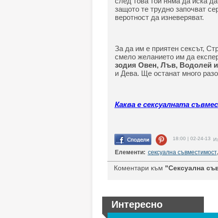
след това той няма да иска да
защото те трудно започват сер
веротност да изневеряват.
За да им е приятен сексът, Ст
смело желанието им да експе
зодия Овен, Лъв, Водолей 
и Дева. Ще останат много раз
Каква е сексуалната съвме
18:00 | 02-24-13
Из
Елементи:
сексуална съвместимост
Коментари към
"Сексуална съв
Интересно