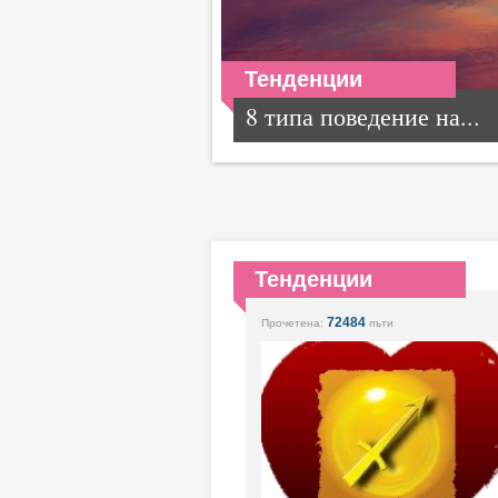
Тенденции
8 типа поведение на...
Тенденции
72484
Прочетена:
пъти