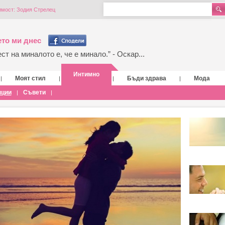
мост: Зодия Стрелец
то ми днес
т на миналото е, че е минало.” - Оскар...
Интимно
Моят стил
Бъди здрава
Мода
|
|
|
|
нции
Съвети
|
|