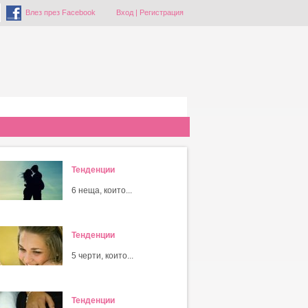
Влез през Facebook
Вход
|
Регистрация
Тенденции
6 неща, които...
Тенденции
5 черти, които...
Тенденции