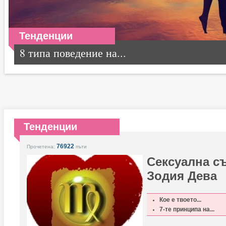
Тенденции
8 типа поведение на...
Тенденции
76922
Прочетена:
пъти
Сексуална с
Зодия Дева
Кое е твоето...
7-те принципа на...