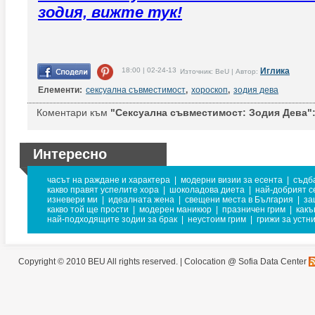
зодия, вижте тук!
18:00 | 02-24-13
Иглика
Източник: BeU | Автор:
Елементи:
сексуална съвместимост
,
хороскоп
,
зодия дева
Коментари към
"Сексуална съвместимост: Зодия Дева"
Интересно
часът на раждане и характера
|
модерни визии за есента
|
съдб
какво правят успелите хора
|
шоколадова диета
|
най-добрият с
изневери ми
|
идеалната жена
|
свещени места в България
|
за
какво той ще прости
|
модерен маникюр
|
празничен грим
|
какъ
най-подходящите зодии за брак
|
неустоим грим
|
грижи за устн
Copyright © 2010 BEU All rights reserved. |
Colocation @ Sofia Data Center