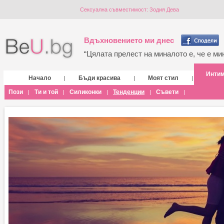
Сексуална съвместимост: Зодия Дева
Вдъхновението ми днес
“Цялата прелест на миналото е, че е мин
Инти
Начало
Бъди красива
Моят стил
|
|
|
Пози
Ти и той
Силиконки
Тенденции
Съвети
|
|
|
|
|