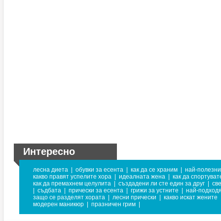
Интересно
лесна диета
|
обувки за есента
|
как да се храним
|
най-полезни
какво правят успелите хора
|
идеалната жена
|
как да спортува
как да премахнем целулита
|
създадени ли сте един за друг
|
св
|
съдбата
|
прически за есента
|
грижи за устните
|
най-подходя
защо се разделят хората
|
лесни прически
|
какво искат жените
модерен маникюр
|
празничен грим
|