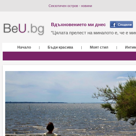
Секзотичен остров - новини
Вдъхновението ми днес
“Цялата прелест на миналото е, че е мин
Начало
Бъди красива
Моят стил
Инти
|
|
|