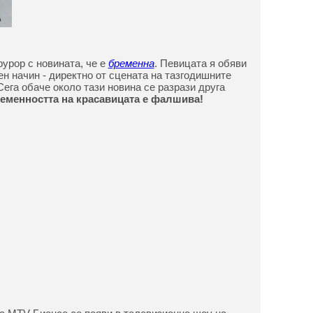
урор с новината, че е
бременна
. Певицата я обяви
ен начин - директно от сцената на тазгодишните
Сега обаче около тази новина се разрази друга
ременността на красавицата е фалшива!