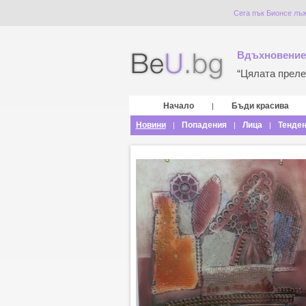
Сега пък Бионсе лъ
Вдъхновение
“Цялата прелес
Начало
Бъди красива
|
Новини
Попадения
Лица
Тенде
|
|
|