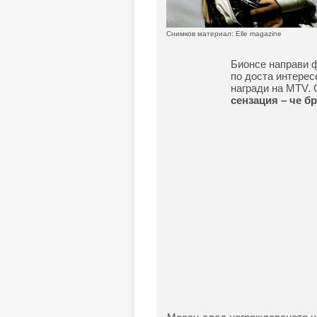
Снимков материал: Elle magazine
Бионсе направи ф
по доста интерес
награди на MTV. 
сензация – че б