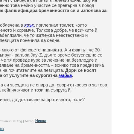
а MTV Бионсе се появи в телевизионно шоу на
енно това нейно участие се превърна в повод
че фалшифицира бременността си и използва за
 облечена в
ярък
, прилепнал тоалет, които
еното й коремче. Толкова добре, че всичките й
забелязали, че то изглежда неестествено и
 певицата понечила да седне.
много от феновете на дивата. А и фактът, че 30-
ъпруг - рапъра Jay-Z, дълго време безуспешно се
, че тя проведе курс за лечение на безплодие и
яване на бременността – всичко това предизвика
а на почитателите на певицата.
Дори се носят
а от услугите на сурогатна
майка
.
а си звездата не спира да говори откровено за това
нейния живот и този на съпруга й.
винен, до доказване на противното, нали?
Никол
точник: BeU.bg | Автор:
жа