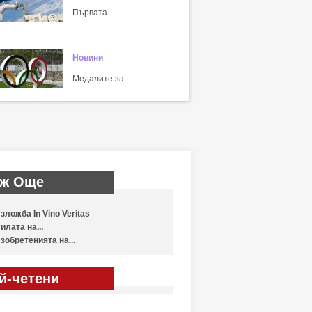
Първата...
Новини
Медалите за...
ж Още
зложба In Vino Veritas
илата на...
зобретенията на...
й-четени