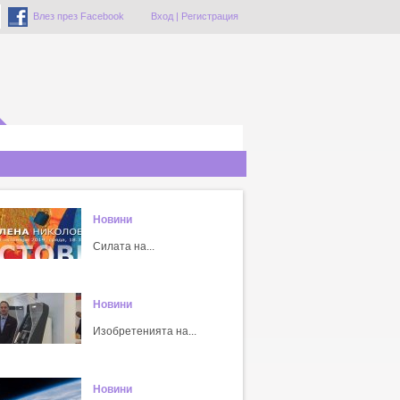
Влез през Facebook
Вход
|
Регистрация
Новини
Силата на...
Новини
Изобретенията на...
Новини