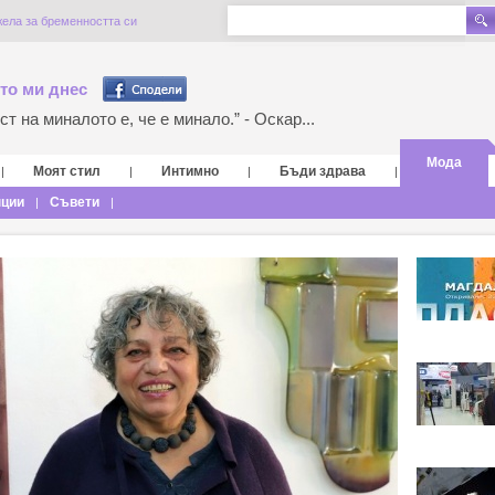
жела за бременността си
то ми днес
т на миналото е, че е минало.” - Оскар...
Мода
Моят стил
Интимно
Бъди здрава
|
|
|
|
нции
Съвети
|
|