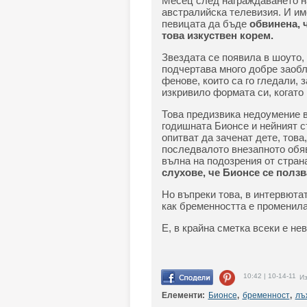
Месец след награждаването н
австралийска телевизия. И им
певицата да бъде
обвинена, 
това изкуствен корем.
Звездата се появила в шоуто,
подчертава много добре заобл
фенове, които са го гледали, 
изкривило формата си, когато
Това предизвика недоумение в 
годишната Бионсе и нейният с
опитват да заченат дете, това
последвалото внезапното обяв
вълна на подозрения от стран
слухове, че Бионсе се ползв
Но въпреки това, в интервютат
как бременността е променила 
Е, в крайна сметка всеки е не
10:42 | 10-14-11
Из
Елементи:
Бионсе
,
бременност
,
лъ