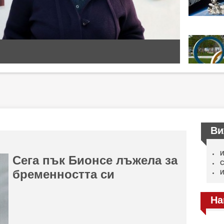
Ви
И
Сега пък Бионсе лъжела за
С
бременността си
И
На