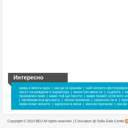
Интересно
каква е моята аура
|
как да се храним
|
най-силните фотографии
часът на раждане и характера
|
какъв тип жена си
|
съдбата
|
к
празничен грим
|
какво той ще прости
|
какво правят успелите х
|
проблеми във връзката
|
лесни прически
|
сериозен ли е
|
при
какво искат жените
|
идеалната жена
|
женски прически
|
как да
Copyright © 2010 BEU All rights reserved. |
Colocation @ Sofia Data Center