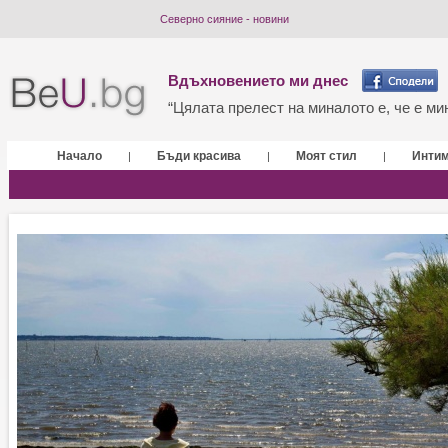
Северно сияние - новини
Вдъхновението ми днес
“Цялата прелест на миналото е, че е мин
Начало
Бъди красива
Моят стил
Инти
|
|
|