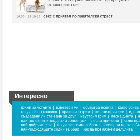
отношенията си!
секс с приятел по приятелски страст
16:00 | 12-19-12 |
Интересно
грижи за устните
|
изневери ми
|
обувки за есента
|
какво убива
как да си по-красива
|
празничен грим
|
женски прически
|
идеал
създадени ли сте един за друг
|
неустоим грим
|
лесна диета
|
н
най-полезните плодове и зеленчуци
|
лесни прически
|
какво пр
най-добрият секс
|
как да запазим любовта
|
свещени места в Б
най-подходящите зодии за брак
|
как да премахнем целулита
|