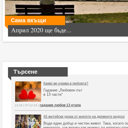
Сама вкъщи
Април 2020 ще бъде...
Търсене
Какво ви очаква в любовта?
Гадание „Любовен път
в 13 части“
гадание любов 13 етапа
13:15 | 07-12-16 |
45 житейски урока от книгите на древните индуси
Води един добър и честен живот. Така, когато 
миналото, ще видиш как можеш да изпиташ отн