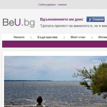
Себеотдаване - новини
Вдъхновението ми днес
“Цялата прелест на миналото е, че е мин
Начало
Бъди красива
Моят стил
Инти
|
|
|