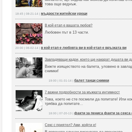
това още веднъж.
мъдрости житейски уроци
18:45 | 08-21-14 |
В кой етап е вашата любов?
Любовен път в 13 части.
в кой етап е любовта ви в кой етап е връзката ви
20:00 | 06-02-14 |
Завладяващи кадри, които ще накарат душата ви д
Вижте изяществото на балета, уловено в завл
снимки!
балет танци снимки
19:00 | 01-31-14 |
7 важни подробности за мъжката интимност
Това, което не сте посмели да попитате! Или ко
трябва да попитате...
факти за пениса факти за секса
18:00 | 07-20-13 |
Секс с приятел? Ами, кофти е!
В повечето случаи рискувате да прецакате