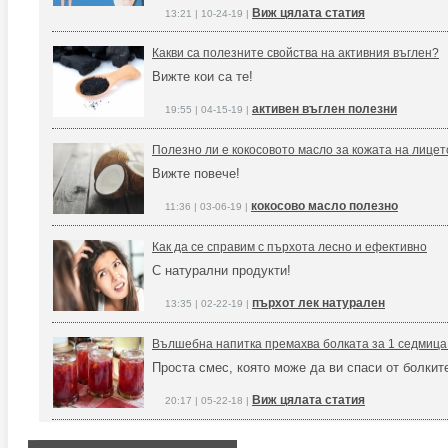
Виж цялата статия
13:21 | 10-24-19 |
Какви са полезните свойства на активния въглен?
Вижте кои са те!
активен въглен полезни
19:55 | 04-15-19 |
Полезно ли е кокосовото масло за кожата на лицет
Вижте повече!
кокосово масло полезно
11:36 | 03-06-19 |
Как да се справим с пърхота лесно и ефективно
С натурални продукти!
пърхот лек натурален
13:35 | 02-22-19 |
Вълшебна напитка премахва болката за 1 седмица (
Проста смес, която може да ви спаси от болкит
Виж цялата статия
20:17 | 05-22-18 |