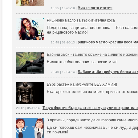
Виж цялата статия
18:25 | 10-25-19 |
Рициново масло за възхитителна коса
Подхранва, защитава, овлажнява... Това са сам
на рициновото масло!
рициново масло красива коса ма
15:48 | 09-16-13 |
Бабини зъби - тайното оръжие на силните и жела
Билката е благословия за всеки мъж!
Бабини зъби трибулус билки за
20:40 | 12-04-14 |
Бърз растеж на мускулите БЕЗ ХИМИЯ!
Българският еликсир за мъже, признат от мона
Тонус Фортис бърз растеж на мускулите хранителн
20:45 | 05-11-14 |
3 причини, поради които да си говориш сам е много
Да си говориш сам неозначава , че си луд, а до
си по-умен!