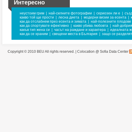
Интересно
неустоим грим
|
най-силните фотографии
|
сериозен ли е
|
създ
какво той ще прости
|
лесна диета
|
модерни визии за есента
|
как да отслабнем през есента и зимата
|
най-полезните плодове 
как да спортувате ефективно
|
какво убива любовта
|
най-добрия
какъв тип жена си
|
часът на раждане и характера
|
идеалната ж
как да се храним
|
свещени места в България
|
защо се разделят
Copyright © 2010 BEU All rights reserved. |
Colocation @ Sofia Data Center