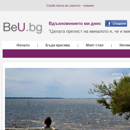
Свойствата на златото - новини
Вдъхновението ми днес
“Цялата прелест на миналото е, че е мин
Начало
Бъди красива
Моят стил
Инти
|
|
|