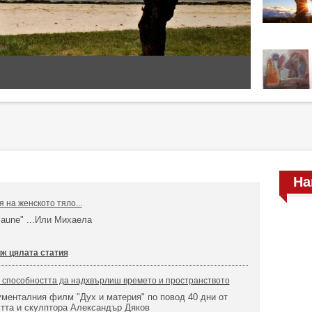
На
 на женското тяло...
aune" ...Или Михаела
ж цялата статия
и способността да надхвърлиш времето и пространството
менталния филм "Дух и материя" по повод 40 дни от
тта и скулптора Александър Дяков