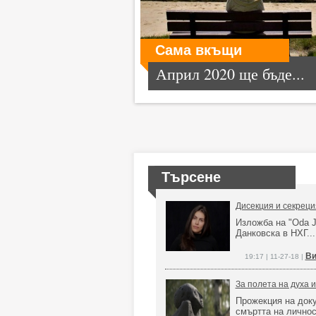
Сама вкъщи
Април 2020 ще бъде...
Търсене
Дисекция и секреция
Изложба на "Оda J
Данковска в НХГ...
Ви
19:17 | 11-27-18 |
За полета на духа 
Прожекция на доку
смъртта на личнос