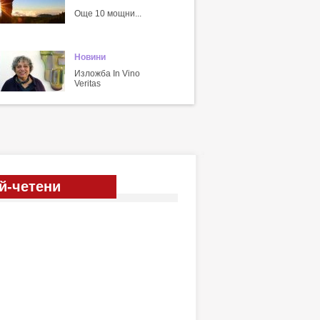
Още 10 мощни...
Новини
Изложба In Vino
Veritas
й-четени