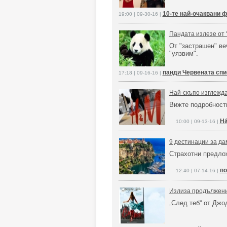
10-те най-очаквани 
19:00 | 09-30-16 |
Пандата излезе от 
От "застрашен" в
"уязвим".
панди Червената спи
17:18 | 09-16-16 |
Най-скъпо изглежда
Вижте подробност
H&
10:00 | 09-13-16 |
9 дестинации за да
Страхотни предло
по
12:40 | 07-14-16 |
Излиза продължение
„След теб“ от Дж