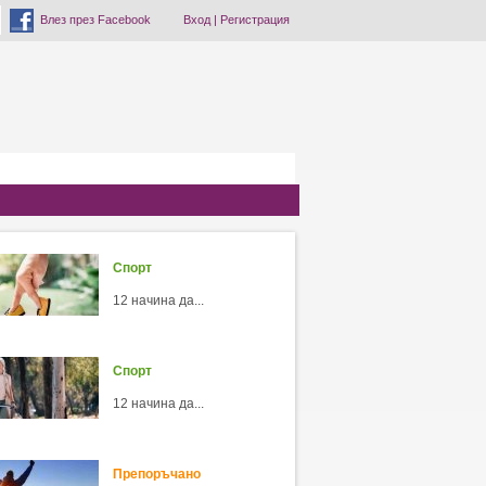
Влез през Facebook
Вход
|
Регистрация
Спорт
12 начина да...
Спорт
12 начина да...
Препоръчано