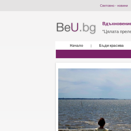
Световно - новини
Вдъхновение
“Цялата прелес
Начало
Бъди красива
|