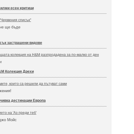
филми есен критици
"Червения списък"
ече ще бъде
сък застрашени видове
щата колекция на H&M разпродадена за по-малко от ден
и
M Колекция Дрехи
мите, които са решили да пътуват сами
жения!
чивка дестинации Европа
то на 'Аз преди теб'
оджо Мойс