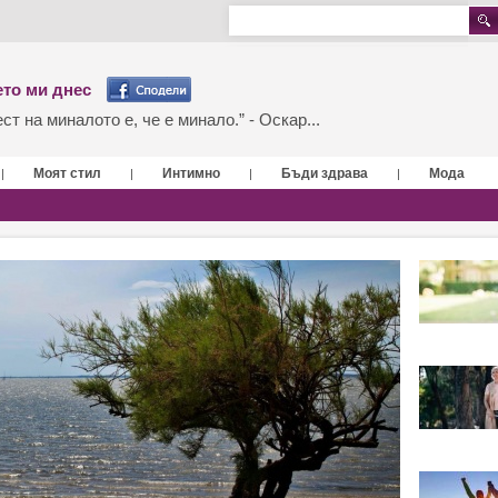
то ми днес
т на миналото е, че е минало.” - Оскар...
Моят стил
Интимно
Бъди здрава
Мода
|
|
|
|