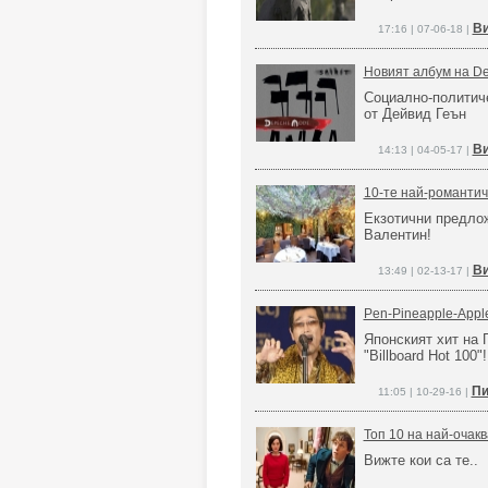
Ви
17:16 | 07-06-18 |
Новият албум на Dep
Социално-политиче
от Дейвид Геън
Ви
14:13 | 04-05-17 |
10-те най-романтич
Екзотични предло
Валентин!
Ви
13:49 | 02-13-17 |
Pen-Pineapple-Appl
Японският хит на 
"Billboard Hot 100"!
Пи
11:05 | 10-29-16 |
Топ 10 на най-очак
Вижте кои са те..