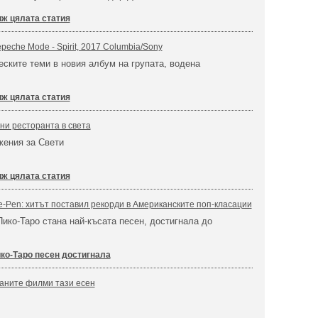
ж цялата статия
eche Mode - Spirit, 2017 Columbia/Sony
ските теми в новия албум на групата, водена
ж цялата статия
ни ресторанта в света
жения за Свети
ж цялата статия
e-Pen: хитът поставил рекорди в Американските поп-класации
Пико-Таро стана най-късата песен, достигнала до
ко-Таро песен достигнала
ваните филми тази есен