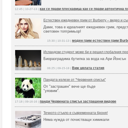
как се прави плескавица как се прави автентична 
12:45 | 10-27-13 |
Естествен ежедневен грим от Burberry – видео и съ
Дами, това е идеалният ежедневен грим, предс
световен топгримьор!
моден грим естествен грим Burb
15:30 | 10-31-13 |
Исландски студент може би е решил глобалния пр
Биоразградима бутилка за вода на Ари Йонсън
Виж цялата статия
06:25 | 09-15-18 |
Пандата излезе от "Червения списък"
От "застрашен" вече ще бъде
"уязвим".
панди Червената списък застрашени видове
17:18 | 09-16-16 |
Течното стъкло е съвременната броня!
Няма нужда от почистващи химикали