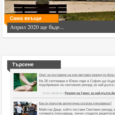
Сама вкъщи
Април 2020 ще бъде...
Търсене
Опит за поставяне на нов световен рекорд по йога
На 28 септември в Южен парк в София ще бъде
подобряване на световния рекорд за най-дълга 
Рекорд на Гинес за най-дълга йо
15:20 | 09-09-13 |
Как се приготвя автентична сръбска плескавица?
Майстор Даци, който постави Световен рекорд з
голямата плескавица, лично споделя рецептат