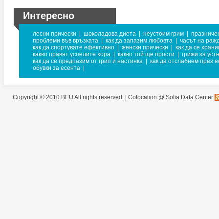
Интересно
лесни прически
|
шоколадова диета
|
неустоим грим
|
празниче
проблеми във връзката
|
как да запазим любовта
|
часът на раж
как да спортувате ефективно
|
женски прически
|
как да се хран
какво правят успелите хора
|
какво той ще прости
|
грижи за уст
как да се предпазим от грип и настинка
|
как да отслабнем през е
обувки за есента
|
Copyright © 2010 BEU All rights reserved. |
Colocation @ Sofia Data Center