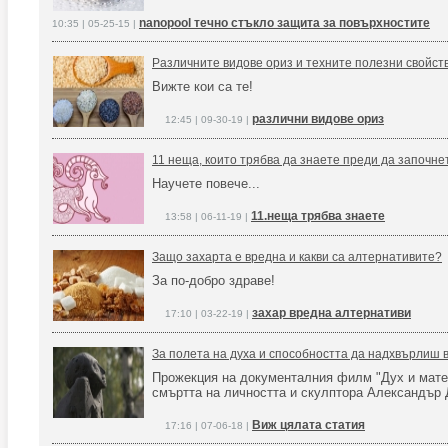
nanopool течно стъкло защита за повърхностите
10:35 | 05-25-15 |
Различните видове ориз и техните полезни свойст
Вижте кои са те!
различни видове ориз
12:45 | 09-30-19 |
11 неща, които трябва да знаете преди да започне
Научете повече...
11.неща трябва знаете
13:58 | 06-11-19 |
Защо захарта е вредна и какви са алтернативите?
За по-добро здраве!
захар вредна алтернативи
17:10 | 03-22-19 |
За полета на духа и способността да надхвърлиш 
Прожекция на документалния филм "Дух и матер
смъртта на личността и скулптора Александър 
Виж цялата статия
17:16 | 07-06-18 |