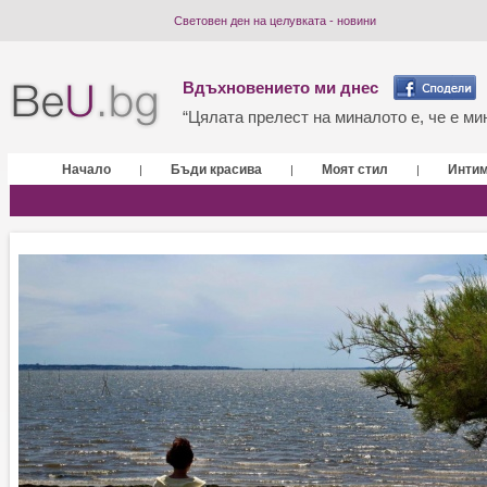
Световен ден на целувката - новини
Вдъхновението ми днес
“Цялата прелест на миналото е, че е мин
Начало
Бъди красива
Моят стил
Инти
|
|
|