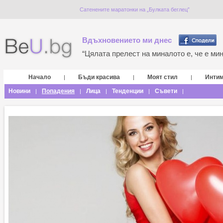
Сатенените маратонки на „Булката беглец”
Вдъхновението ми днес
“Цялата прелест на миналото е, че е мина
Начало
Бъди красива
Моят стил
Инти
|
|
|
Новини
Попадения
Лица
Тенденции
Съвети
|
|
|
|
|