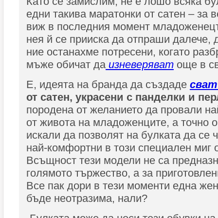
Като се замислим, не е лошо всяка бу
едни такива маратонки от сатен – за в
виж в последния момент младоженецъ
нея й се прииска да отпраши далече, д
ние останахме потресени, когато разб
мъже обичат да
изневеряват
още в св
Е, идеята на бранда да създаде
сват
от сатен, украсени с панделки и пе
породена от желанието да провали н
от живота на младоженците, а точно о
искали да позволят на булката да се 
най-комфортни в този специален миг о
Всъщност тези модели не са предназн
голямото тържество, а за приготовлен
Все пак дори в тези моменти една же
бъде неотразима, нали?