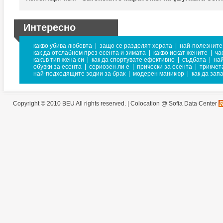
Интересно
какво убива любовта
|
защо се разделят хората
|
най-полезните
как да отслабнем през есента и зимата
|
какво искат жените
|
ча
какъв тип жена си
|
как да спортувате ефективно
|
съдбата
|
на
обувки за есента
|
сериозен ли е
|
прически за есента
|
трикчет
най-подходящите зодии за брак
|
модерен маникюр
|
как да зап
Copyright © 2010 BEU All rights reserved. |
Colocation @ Sofia Data Center