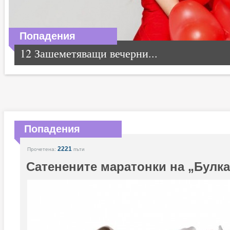
Попадения
12 Зашеметяващи вечерни...
Попадения
2221
Прочетена:
пъти
Сатенените маратонки на „Булка