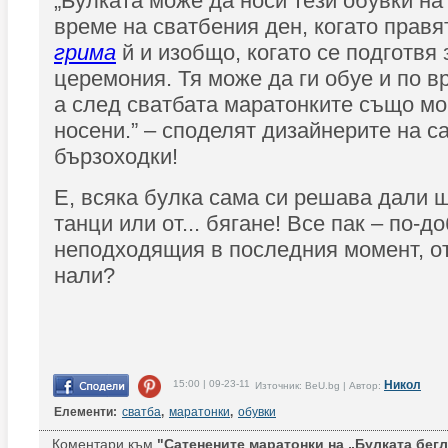
„Булката може да носи тези обувки на
време на сватбения ден, когато правя
грима
й и изобщо, когато се подготвя 
церемония. Тя може да ги обуе и по в
а след сватбата маратонките също мо
носени.” – споделят дизайнерите на с
бързоходки!
Е, всяка булка сама си решава дали щ
танци или от... бягане! Все пак – по-
неподходящия в последния момент, от
нали?
15:00 | 09-23-11
Никол
Източник: BeU.bg | Автор:
Елементи:
сватба
,
маратонки
,
обувки
Коментари към
"Сатенените маратонки на „Булката бегл