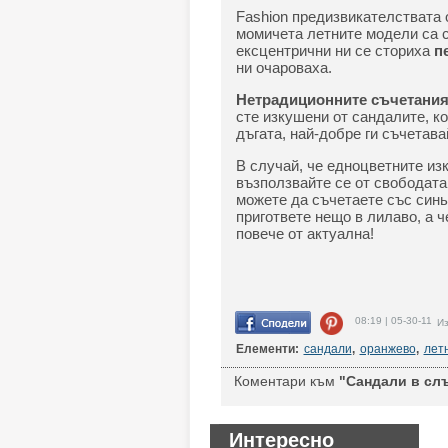
Fashion предизвикателствата 
момичета летните модели са с
ексцентрични ни се сториха
п
ни очароваха.
Нетрадиционните съчетания 
сте изкушени от сандалите, к
дъгата, най-добре ги съчетава
В случай, че едноцветните и
възползвайте се от свободата
можете да съчетаете със син
пригответе нещо в лилаво, а 
повече от актуална!
08:19 | 05-30-11
Из
Елементи:
сандали
,
оранжево
,
лет
Коментари към
"Сандали в слъ
Интересно