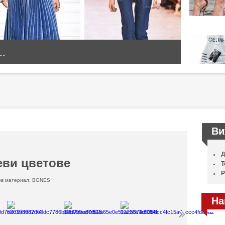
..
Ви
Д
еви цветове
Т
Р
ов материал: BGNES
На