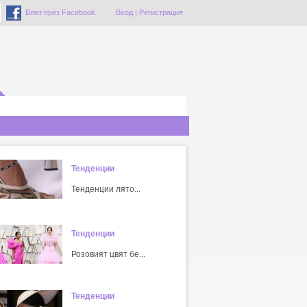
Влез през Facebook
Вход
|
Регистрация
Тенденции
Тенденции лято...
Тенденции
Розовият цвят бе...
Тенденции