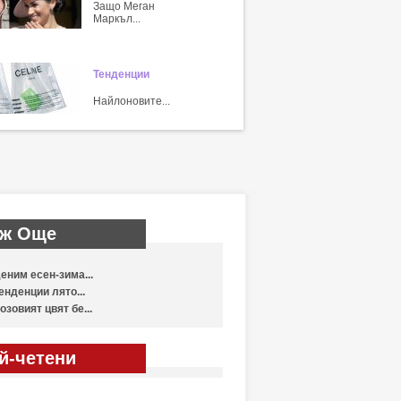
Защо Меган
Маркъл...
Тенденции
Найлоновите...
ж Още
еним есен-зима...
енденции лято...
озовият цвят бе...
й-четени