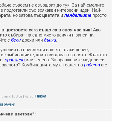
обаче съвсем не свършват до тук! За най-смелите
е подготвили със всякакви интересни идеи. Най-
ерата
, но затова пък
цветята и
панделките
просто
в цветовете сега също са в своя час пик!
Ако
оито събират на едно място всички нюанси на
йте с
бели
дрехи или
дънки
.
зкушения са привлекли вашето възхищение,
 в комбинациите, които ви дава това лято. Жълтото
ьо,
оранжево
или зелено. За оранжевите модели си
червеното? Комбинацията му с тоалет на
райета
и е
Никол
точник: BeU.bg | Автор:
ни обувки
нчеви цветове":