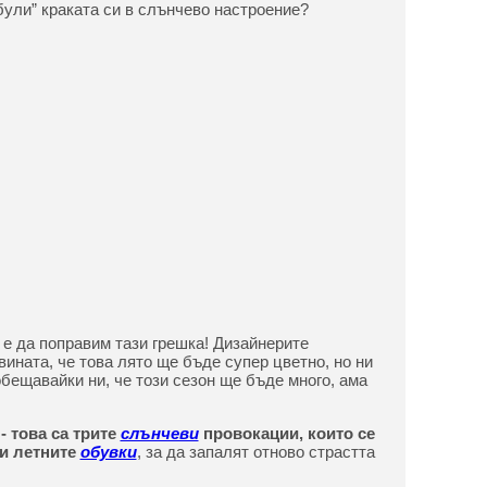
були” краката си в слънчево настроение?
е е да поправим тази грешка! Дизайнерите
ината, че това лято ще бъде супер цветно, но ни
бещавайки ни, че този сезон ще бъде много, ама
- това са трите
слънчеви
провокации, които се
и летните
обувки
, за да запалят отново страстта