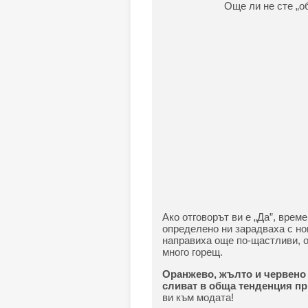
Още ли не сте „о
Ако отговорът ви е „Да”, врем
определено ни зарадваха с нов
направиха още по-щастливи, о
много горещ.
Оранжево, жълто и червено 
сливат в обща тенденция пр
ви към модата!