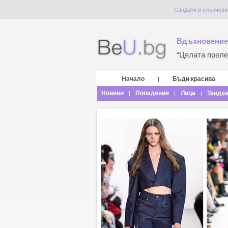
Сандали в слънчеви
Вдъхновение
“Цялата прелес
Начало
Бъди красива
|
Новини
Попадения
Лица
Тенде
|
|
|