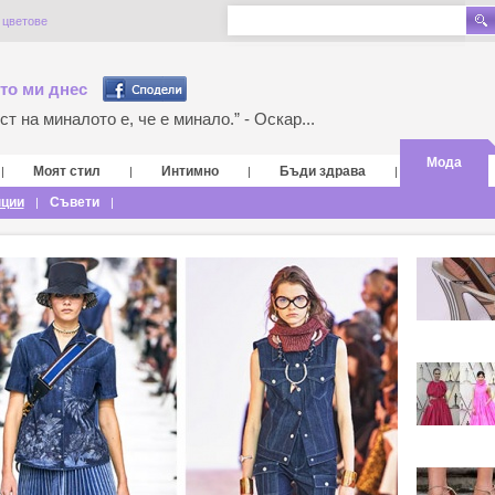
 цветове
то ми днес
т на миналото е, че е минало.” - Оскар...
Мода
Моят стил
Интимно
Бъди здрава
|
|
|
|
нции
Съвети
|
|