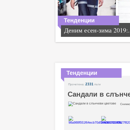
Тенденции
Деним есен-зима 2019:.
Тенденции
2331
Прочетена:
пъти
Сандали в слънч
Снимк