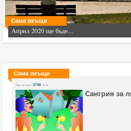
Сама вкъщи
Април 2020 ще бъде...
Сама вкъщи
3748
Прочетена:
пъти
Сангрия за л