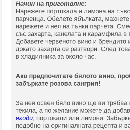
Начин на приготвяне:
Нарежете портокала и лимона на съв
парченца. Обелете ябълката, махнете
нарежете и нея на тънки парчета. См
със захарта, канелата и карамфила в 
Добавете червеното вино и брендито 
докато захарта се разтвори. След тов
в хладилника за около час.
Ако предпочитате бялото вино, про
забъркате розова сангрия!
За нея освен бяло вино ще ви трябва 
текила, а по желание можете да доба
ягоди
, портокали или лимони. Забърк
подобно на оригиналната рецепта и в