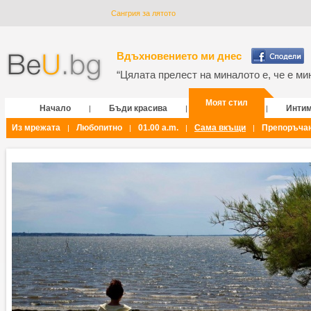
Сангрия за лятото
Вдъхновението ми днес
“Цялата прелест на миналото е, че е мин
Моят стил
Начало
Бъди красива
Инти
|
|
|
Из мрежата
Любопитно
01.00 a.m.
Сама вкъщи
Препоръча
|
|
|
|