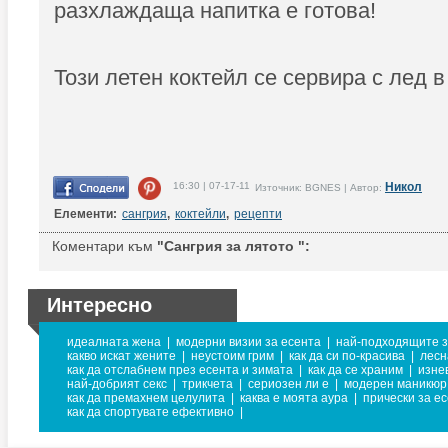
разхлаждаща напитка е готова!
Този летен коктейл се сервира с лед в
16:30 | 07-17-11
Никол
Източник: BGNES | Автор:
Елементи:
сангрия
,
коктейли
,
рецепти
Коментари към
"Сангрия за лятото ":
Интересно
идеалната жена
|
модерни визии за есента
|
най-подходящите з
какво искат жените
|
неустоим грим
|
как да си по-красива
|
лесн
как да отслабнем през есента и зимата
|
как да се храним
|
изне
най-добрият секс
|
трикчета
|
сериозен ли е
|
модерен маникюр
как да премахнем целулита
|
каква е моята аура
|
прически за е
как да спортувате ефективно
|