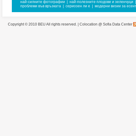
най-силните фотографии
|
най-полезните плодове и зеленчуци
|
проблеми във връзката
|
сериозен ли е
|
модерни визии за есен
Copyright © 2010 BEU All rights reserved. |
Colocation @ Sofia Data Center