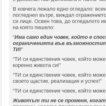
В ковчега лежало едно огледало: всек
погледнел вътре, виждал отражението
си лице. Освен това, до огледалото и
на която пишело:
“
Има само един човек, който е спос
ограниченията във възможностит
ТИ!
”
“ТИ си единствения човек, който мож
коренно живота си!”
“ТИ си единствения човек, който може
своето щастие, реализация и успех!”
“ТИ си единствения човек, който може
Животът ти не се променя, кога