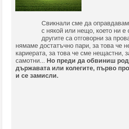
Свикнали сме да оправдавам
с някой или нещо, което ни е
другите са отговорни за прова
нямаме достатъчно пари, за това че н
кариерата, за това че сме нещастни, з
самотни...
Но преди да обвиниш род
държавата или колегите, първо про
и се замисли.