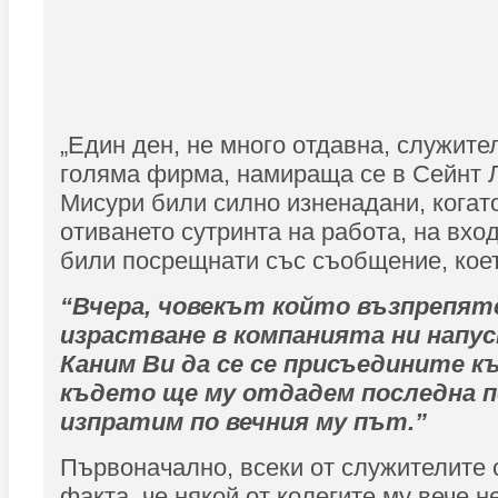
„Един ден, не много отдавна, служите
голяма фирма, намираща се в Сейнт 
Мисури били силно изненадани, когат
отиването сутринта на работа, на вхо
били посрещнати със съобщение, коет
“Вчера, човекът който възпрепя
израстване в компанията ни напус
Каним Ви да се се присъедините къ
където ще му отдадем последна п
изпратим по вечния му път.”
Първоначално, всеки от служителите 
факта, че някой от колегите му вече н