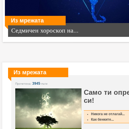
Из мрежата
Седмичен хороскоп на...
Из мрежата
3945
Прочетена:
пъти
Само ти опр
си!
Никога не отлагай...
Как бенките...