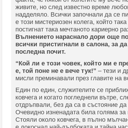
живите, но след известно време любо
надделяло. Всички започнали да се п
е този мистериозен колега, който така
постигнат така мечтаното кариерно ра
Вълнението нараснало дори още по
всички пристигнали в салона, за да
последна почит.
“Кой ли е този човек, който ми е пр
е, той поне не е вече тук!”
– тези и д
мисли преминавали през главите на в
Един по един, служителите се прибл
ковчега и когато погледнели вътре, сл
отдръпвали, без да са в състояние да
Очевидно изненадата била голяма за в
Стояли около ковчега, в пълно мълча
е докоснал най-дълбоката и тайна час