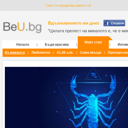
Само ти определяш живота си!
Вдъхновението ми днес
“Цялата прелест на миналото е, че е мин
Моят стил
Начало
Бъди красива
Инти
|
|
|
Из мрежата
Любопитно
01.00 a.m.
Сама вкъщи
Препоръча
|
|
|
|