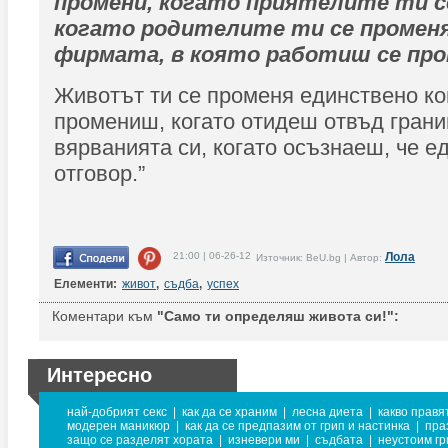
промени, когато приятелите ти с
когато родителите ти се промен
фирмата, в която работиш се про
Животът ти се променя единствено ко
промениш, когато отидеш отвъд грани
вярванията си, когато осъзнаеш, че е
отговор.”
21:00 | 06-26-12
Лола
Източник: BeU.bg | Автор:
Елементи:
живот
,
съдба
,
успех
Коментари към
"Само ти определяш живота си!":
Интересно
най-добрият секс
|
как да се храним
|
лесна диета
|
какво правя
модерен маникюр
|
как да се предпазим от грип и настинка
|
пра
защо се разделят хората
|
изневери ми
|
съдбата
|
неустоим г