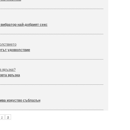
 вибратор най-добрият секс
волствието
тът удоволствие
а връзка?
вта връзка
ива изкуство съблазън
›
»