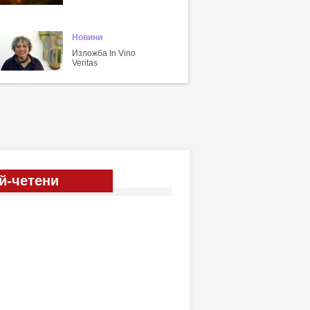
Новини
Изложба In Vino
Veritas
й-четени