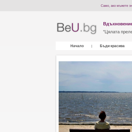
Само, ако мъжете зн
Вдъхновение
“Цялата прелес
Начало
Бъди красива
|