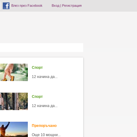
Влез през Facebook
Вход
|
Регистрация
Спорт
12 начина да...
Спорт
12 начина да...
Препоръчано
Още 10 мощни...