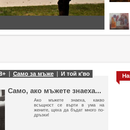
8+
|
Само за мъже
|
И той к'во
На
Само, ако мъжете знаеха...
Ако мъжете знаеха, какво
всъщност се върти в ума на
жените, щяха да бъдат много по-
дръзки!