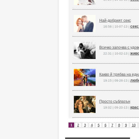
Най-добрият секс
секс
16:58 | 10-07-13 |
Всичко започва с удо
живо
22:31 | 10-02-13 |
Какво й трябва на едн
любо
19:15 | 09-26-13 |
Просто съблазън
крас
19:02 | 09-20-13 |
1
2
3
4
5
6
7
8
9
10