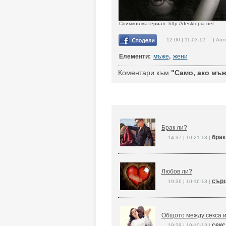
Снимков материал: http://desktopia.net
12:00 | 11-03-12 | Авт
Елементи:
мъже
,
жени
Коментари към
"Само, ако мъже
Брак ли?
брак
14:37 | 10-21-13 |
Любов ли?
сърц
19:36 | 10-16-13 |
Общото между секса 
секс
19:29 | 10-10-13 |