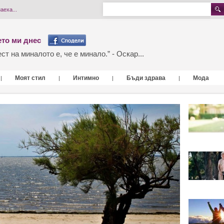
аеха...
то ми днес
т на миналото е, че е минало.” - Оскар...
Моят стил
Интимно
Бъди здрава
Мода
|
|
|
|