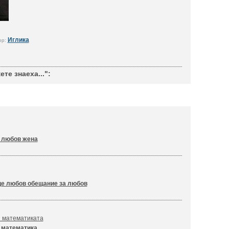
Иглика
ор:
те знаеха...":
 любов жена
е любов обещание за любов
и математиката
 математика