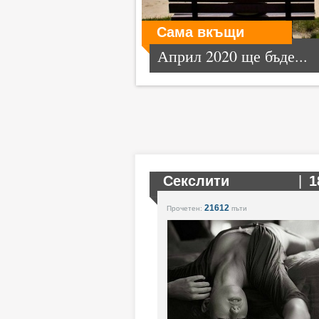
Сама вкъщи
Април 2020 ще бъде...
Секслити
|
1
21612
Прочетен:
пъти