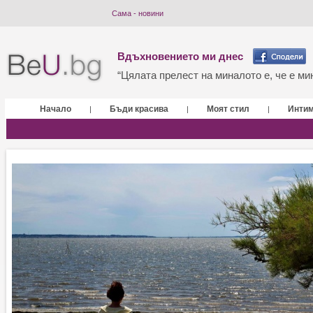
Сама - новини
Вдъхновението ми днес
“Цялата прелест на миналото е, че е мин
Начало
Бъди красива
Моят стил
Инти
|
|
|