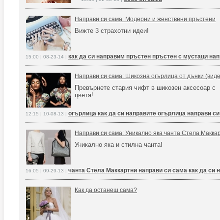
Направи си сама: Модерни и женствени пръстени
Вижте 3 страхотни идеи!
как да си направим пръстен пръстен с мустаци нап
15:00 | 08-23-14 |
Направи си сама: Шикозна огърлица от дънки (виде
Превърнете стария чифт в шикозен аксесоар с
цветя!
огърлица как да си направите огърлица направи си
12:15 | 10-08-13 |
Направи си сама: Уникално яка чанта Стела Маккар
Уникално яка и стилна чанта!
чанта Стела Маккартни направи си сама как да си 
16:05 | 09-29-13 |
Как да останеш сама?