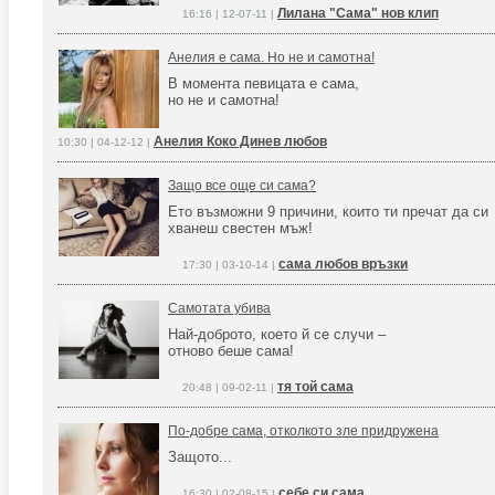
Лилана "Сама" нов клип
16:16 | 12-07-11 |
Анелия е сама. Но не и самотна!
В момента певицата е сама,
но не и самотна!
Анелия Коко Динев любов
10:30 | 04-12-12 |
Защо все още си сама?
Ето възможни 9 причини, които ти пречат да си
хванеш свестен мъж!
сама любов връзки
17:30 | 03-10-14 |
Самотата убива
Най-доброто, което й се случи –
отново беше сама!
тя той сама
20:48 | 09-02-11 |
По-добре сама, отколкото зле придружена
Защото...
себе си сама
16:30 | 02-08-15 |