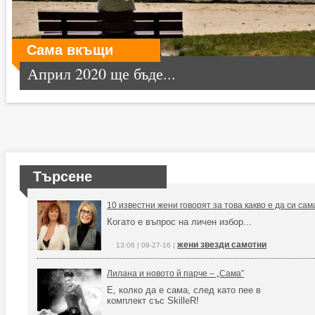
Сама вкъщи
Април 2020 ще бъде...
Търсене
10 известни жени говорят за това какво е да си сам
Когато е въпрос на личен избор...
жени звезди самотни
13:06 | 09-27-16 |
Лилана и новото й парче – „Сама”
Е, колко да е сама, след като пее в
комплект със SkilleR!