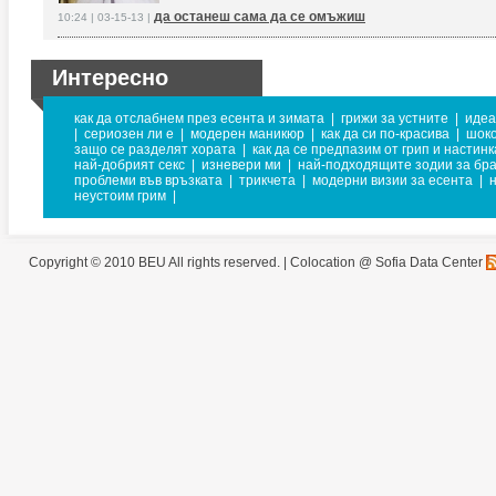
да останеш сама да се омъжиш
10:24 | 03-15-13 |
Интересно
как да отслабнем през есента и зимата
|
грижи за устните
|
идеа
|
сериозен ли е
|
модерен маникюр
|
как да си по-красива
|
шоко
защо се разделят хората
|
как да се предпазим от грип и настинк
най-добрият секс
|
изневери ми
|
най-подходящите зодии за бра
проблеми във връзката
|
трикчета
|
модерни визии за есента
|
неустоим грим
|
Copyright © 2010 BEU All rights reserved. |
Colocation @ Sofia Data Center