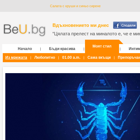
Салата с круши и синьо сирене
Вдъхновението ми днес
“Цялата прелест на миналото е, че е мин
Моят стил
Начало
Бъди красива
Инти
|
|
|
Из мрежата
Любопитно
01.00 a.m.
Сама вкъщи
Препоръча
|
|
|
|