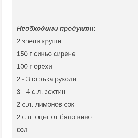
Необходими продукти:
2 зрели круши
150 г синьо сирене
100 г орехи
2 - 3 стръка рукола
3 - 4 с.л. зехтин
2 с.л. лимонов сок
2 с.л. оцет от бяло вино
сол