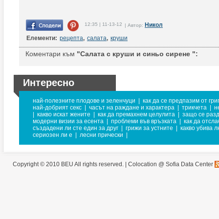
12:35 | 11-13-12
Никол
| Автор:
Елементи:
рецепта
,
салата
,
круши
Коментари към
"Салата с круши и синьо сирене ":
Интересно
най-полезните плодове и зеленчуци
|
как да се предпазим от гри
най-добрият секс
|
часът на раждане и характера
|
трикчета
|
н
|
какво искат жените
|
как да премахнем целулита
|
защо се раз
модерни визии за есента
|
проблеми във връзката
|
как да отсл
създадени ли сте един за друг
|
грижи за устните
|
какво убива 
сериозен ли е
|
лесни прически
|
Copyright © 2010 BEU All rights reserved. |
Colocation @ Sofia Data Center