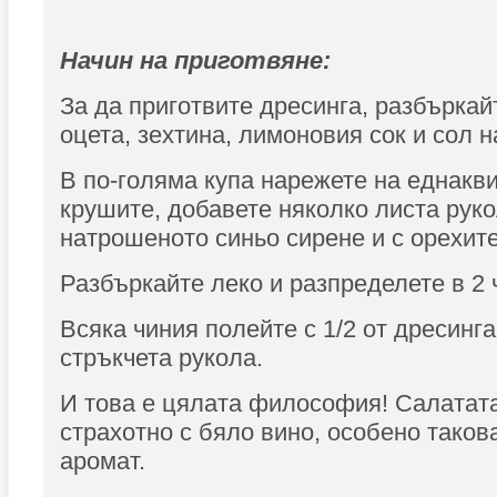
Начин на приготвяне:
За да приготвите дресинга, разбъркай
оцета, зехтина, лимоновия сок и сол н
В по-голяма купа нарежете на еднакв
крушите, добавете няколко листа руко
натрошеното синьо сирене и с орехите
Разбъркайте леко и разпределете в 2 
Всяка чиния полейте с 1/2 от дресинга
стръкчета рукола.
И това е цялата философия! Салатата
страхотно с бяло вино, особено таков
аромат.