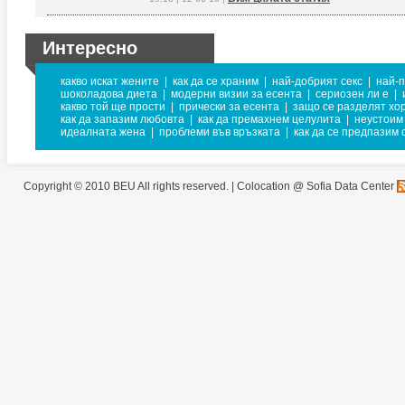
Интересно
какво искат жените
|
как да се храним
|
най-добрият секс
|
най-п
шоколадова диета
|
модерни визии за есента
|
сериозен ли е
|
какво той ще прости
|
прически за есента
|
защо се разделят хо
как да запазим любовта
|
как да премахнем целулита
|
неустоим
идеалната жена
|
проблеми във връзката
|
как да се предпазим 
Copyright © 2010 BEU All rights reserved. |
Colocation @ Sofia Data Center