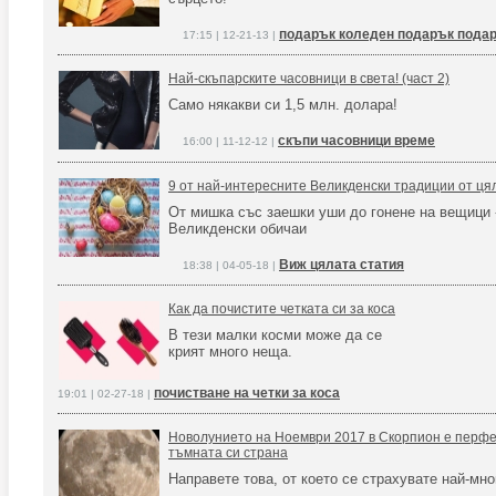
подарък коледен подарък пода
17:15 | 12-21-13 |
Най-скъпарските часовници в света! (част 2)
Само някакви си 1,5 млн. долара!
скъпи часовници време
16:00 | 11-12-12 |
9 от най-интересните Великденски традиции от ця
От мишка със заешки уши до гонене на вещици 
Великденски обичаи
Виж цялата статия
18:38 | 04-05-18 |
Как да почистите четката си за коса
В тези малки косми може да се
крият много неща.
почистване на четки за коса
19:01 | 02-27-18 |
Новолунието на Ноември 2017 в Скорпион е перфе
тъмната си страна
Направете това, от което се страхувате най-мно