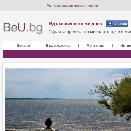
Ръчно направени килими - новини
Вдъхновението ми днес
“Цялата прелест на миналото е, че е мин
Начало
Бъди красива
Моят стил
Инти
|
|
|