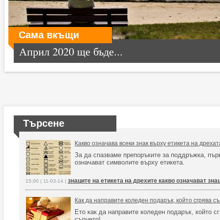
Сама вкъщи
Април 2020 ще бъде...
Търсене
Какво означава всеки знак върху етикета на дрехат
За да спазваме препоръките за поддръжка, първ
означават символите върху етикета.
знаците на етикета на дрехите какво означават зн
15:00 | 11-03-14 |
Как да направите коледен подарък, който сгрява с
Ето как да направите коледен подарък, който с
сърцето!