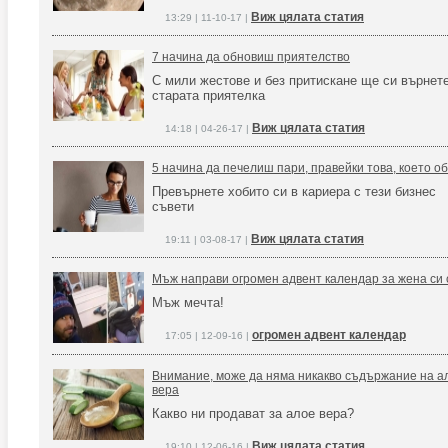
Виж цялата статия
13:29 | 11-10-17 |
7 начина да обновиш приятелство
С мили жестове и без притискане ще си върнет
старата приятелка
Виж цялата статия
14:18 | 04-26-17 |
5 начина да печелиш пари, правейки това, което о
Превърнете хобито си в кариера с тези бизнес
съвети
Виж цялата статия
19:11 | 03-08-17 |
Мъж направи огромен адвент календар за жена си 
Мъж мечта!
огромен адвент календар
17:05 | 12-09-16 |
Внимание, може да няма никакво съдържание на ал
вера
Какво ни продават за алое вера?
Виж цялата статия
19:10 | 12-06-16 |