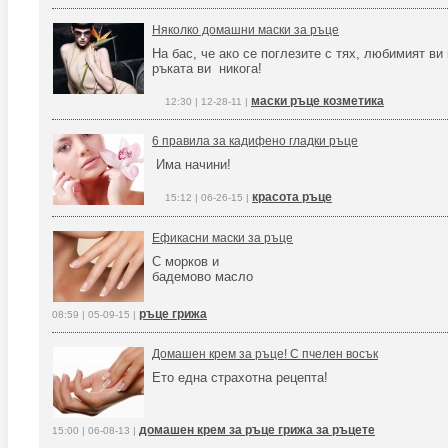
Няколко домашни маски за ръце
На бас, че ако се поглезите с тях, любимият ви
ръката ви никога!
маски ръце козметика
12:30 | 12-28-11 |
6 правила за кадифено гладки ръце
Има начини!
красота ръце
15:12 | 06-26-15 |
Ефикасни маски за ръце
С морков и
бадемово масло
ръце грижа
08:59 | 05-09-15 |
Домашен крем за ръце! С пчелен восък
Ето една страхотна рецепта!
домашен крем за ръце грижа за ръцете
15:00 | 06-08-13 |