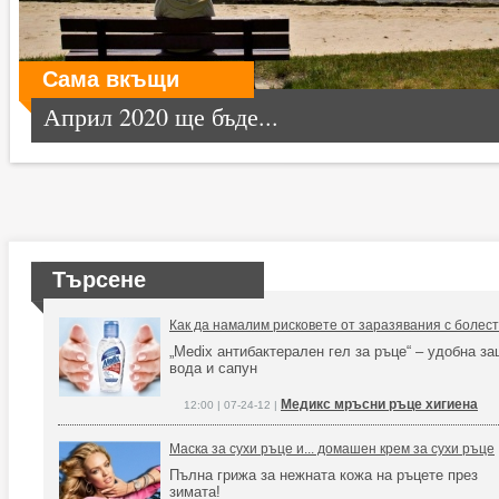
Сама вкъщи
Април 2020 ще бъде...
Търсене
Как да намалим рисковете от заразявания с болест
„Medix антибактерален гел за ръце“ – удобна з
вода и сапун
Медикс мръсни ръце хигиена
12:00 | 07-24-12 |
Маска за сухи ръце и... домашен крем за сухи ръце
Пълна грижа за нежната кожа на ръцете през
зимата!