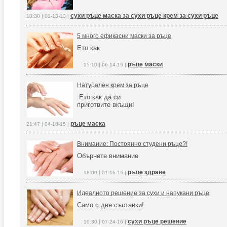
сухи ръце маска за сухи ръце крем за сухи ръце
10:30 | 01-13-13 |
5 много ефикасни маски за ръце
Ето как
ръце маски
15:10 | 06-14-15 |
Натурален крем за ръце
Ето как да си
приготвите вкъщи!
ръце маска
21:47 | 04-16-15 |
Внимание: Постоянно студени ръце?!
Обърнете внимание
ръце здраве
18:00 | 01-16-15 |
Идеалното решение за сухи и напукани ръце
Само с две съставки!
сухи ръце решение
10:30 | 07-24-16 |