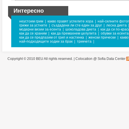
Интересно
неустоим грим
|
какво правят успелите хора
|
най-силните фото
грижи за устните
|
създадени ли сте един за друг
|
лесна диета
модерни визии за есента
|
шоколадова диета
|
как да си по-крас
как да се храним
|
как да премахнем целулита
|
обувки за есента
как да се предпазим от грип и настинка
|
женски прически
|
какво
най-подходящите зодии за брак
|
трикчета
|
Copyright © 2010 BEU All rights reserved. |
Colocation @ Sofia Data Center