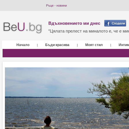
Ръце - новини
Вдъхновението ми днес
“Цялата прелест на миналото е, че е мин
Начало
Бъди красива
Моят стил
Инти
|
|
|