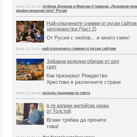
Албена Денкова и Максим Стависки „Ледников пери
13:00 | 01-21-14 |
професионалистите“ Русия
Най-откачените снимки от руски сайтов
запознанства (Част 2)
От Русия с любов... и много смях!
най-откачените снимки от руски сайтове
15:00 | 11-10-13 |
Забавни коледни обичаи от цял
свят
Как празнуват Рождество
Христово в различните страни
коледа традиции по света
14:50 | 12-24-14 |
6-те велики житейски урока
от Толстой
Всеки трябва да прочете
това!