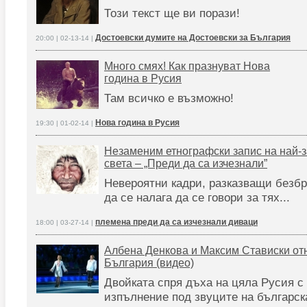
Този текст ще ви порази!
Достоевски думите на Достоевски за България
20:00 | 02-13-14 |
Много смях! Как празнуват Нова
година в Русия
Там всичко е възможно!
Нова година в Русия
19:30 | 01-02-14 |
Незаменим етнографски запис на най-
света – „Преди да са изчезнали”
Невероятни кадри, разказващи безбр
да се налага да се говори за тях...
племена преди да са изчезнали диваци
18:00 | 03-27-14 |
Албена Денкова и Максим Стависки от
България (видео)
Двойката спря дъха на цяла Русия с
изпълнение под звуците на българск