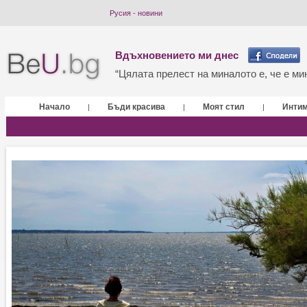
Русия - новини
Вдъхновението ми днес
“Цялата прелест на миналото е, че е мин
Начало
Бъди красива
Моят стил
Инти
|
|
|