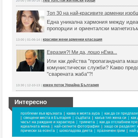
Лев Толстой житейски уроци
20:00 | 06-30-14 |
Топ 30 на най-красивите арменки изоб
Една уникална хармония между иде
пропорции и ориенталски магнетизъ
красиви жени арменки класация
13:00 | 01-06-14 |
Евразия?! Ми да, лошо нЕма...
Или как действа "пропагандната маш
комунистически служби? Какво пред
"сварената жаба"?!
южен поток Украйна България
13:30 | 12-10-13 |
Интересно
проблеми във връзката
|
каква е моята аура
|
как да се предпази
|
свещени места в България
|
съдбата
|
какъв тип жена си
|
как
часът на раждане и характера
|
трикчета
|
как да отслабнем пре
идеалната жена
|
най-силните фотографии
|
защо се разделят 
прически за есента
|
шоколадова диета
|
празничен грим
|
най-