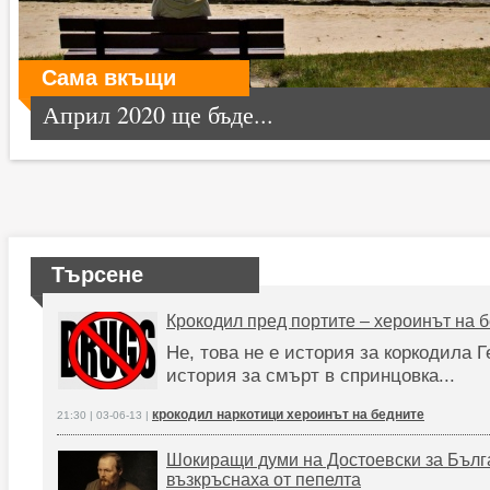
Сама вкъщи
Април 2020 ще бъде...
Търсене
Крокодил пред портите – хероинът на 
Не, това не е история за коркодила Г
история за смърт в спринцовка...
крокодил наркотици хероинът на бедните
21:30 | 03-06-13 |
Шокиращи думи на Достоевски за Бълг
възкръснаха от пепелта