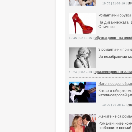
Ви
19:05 | 11-08-16 |
Романтични обувки
На дизайнерката 
Олимпия
обувки денят на влю
19:45 | 02-13-15 |
3 романтични приче
За незабравими м
прическаромантични 
10:24 | 08-19-13 |
Източноевропейцит
Какво е общото м
източноевропейци
лю
10:00 | 08-28-11 |
Жените не са рома
Романтичните коме
любовните поеми!