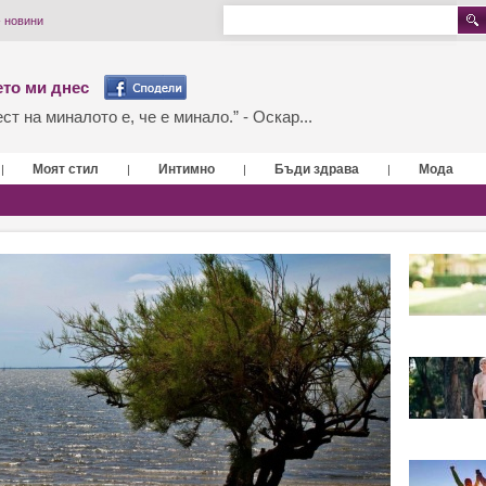
 новини
то ми днес
т на миналото е, че е минало.” - Оскар...
Моят стил
Интимно
Бъди здрава
Мода
|
|
|
|