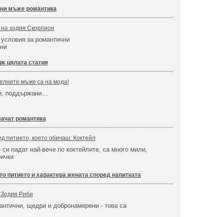
ни мъже романтика
 на зодия Скорпион
 условия за романтични
они
ж цялата статия
елните мъже са на мода!
и, поддържани…
ачат романтика
ед питието, което обичаш: Коктейл
 си падат най-вече по коктейлите, са много мили,
рички
то питието и характера жената според напитката
: Зодия Риби
антични, щедри и добронамерени - това са