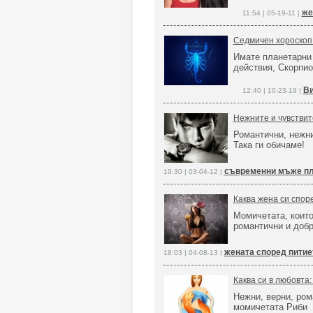
же
11:54 | 05-19-11 |
Седмичен хороскоп
Имате планетарни
действия, Скорпи
Ви
12:40 | 10-23-19 |
Нежните и чувствит
Романтични, нежн
Така ги обичаме!
съвременни мъже пл
19:30 | 03-04-12 |
Каква жена си спор
Момичетата, които
романтични и доб
жената според питие
18:03 | 04-08-13 |
Каква си в любовта
Нежни, верни, ром
момичетата Риби