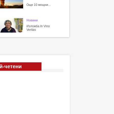
Още 10 мощни...
Новини
Изложба In Vino
Veritas
й-четени