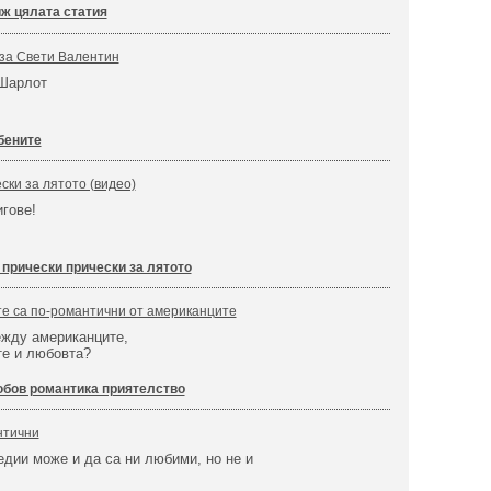
ж цялата статия
 за Свети Валентин
Шарлот
бените
ски за лятото (видео)
игове!
прически прически за лятото
е са по-романтични от американците
ежду американците,
те и любовта?
бов романтика приятелство
нтични
дии може и да са ни любими, но не и