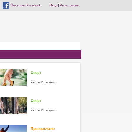
Влез през Facebook
Вход
|
Регистрация
Спорт
12 начина да...
Спорт
12 начина да...
Препоръчано