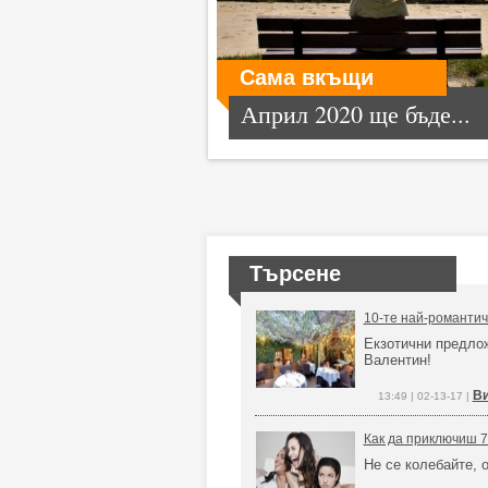
Сама вкъщи
Април 2020 ще бъде...
Търсене
10-те най-романтич
Екзотични предло
Валентин!
Ви
13:49 | 02-13-17 |
Как да приключиш 7
Не се колебайте, 