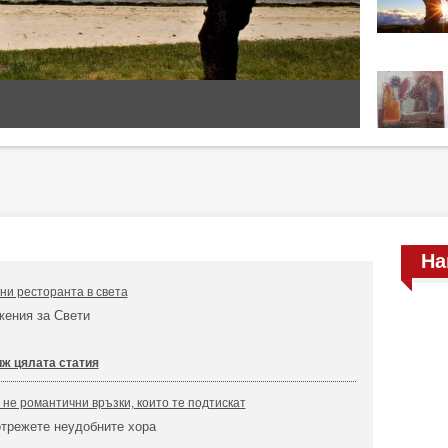
На
ни ресторанта в света
жения за Свети
ж цялата статия
 не романтични връзки, които те подтискат
отрежете неудобните хора