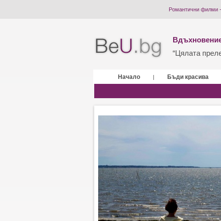
Романтични филми -
Вдъхновение
“Цялата прелес
Начало
Бъди красива
|