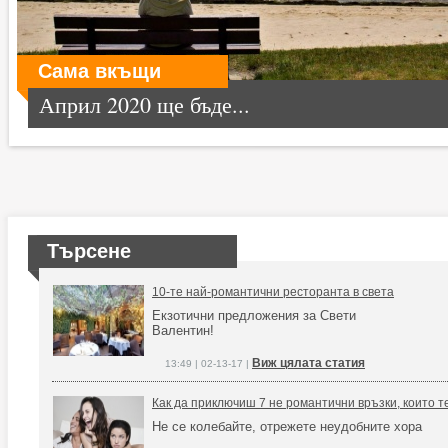
Сама вкъщи
Април 2020 ще бъде...
Търсене
10-те най-романтични ресторанта в света
Екзотични предложения за Свети
Валентин!
Виж цялата статия
13:49 | 02-13-17 |
Как да приключиш 7 не романтични връзки, които т
Не се колебайте, отрежете неудобните хора