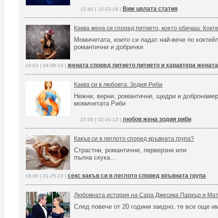
Виж цялата статия
12:40 | 10-23-19 |
Каква жена си според питието, което обичаш: Кокт
Момичетата, които си падат най-вече по коктейл
романтични и добрички
жената според питието питието и характера жената
18:03 | 04-08-13 |
Каква си в любовта: Зодия Риби
Нежни, верни, романтични, щедри и добронамер
момичетата Риби
любов жена зодия риби
21:00 | 02-20-13 |
Какъв си в леглото според кръвната група?
Страстни, романтични, перверзни или
пълна скука…
секс какъв си в леглото според кръвната група
18:00 | 01-25-13 |
Любовната история на Сара Джесика Паркър и Матю
След повече от 20 години заедно, те все още 