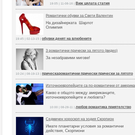
Виж цялата статия
19:05 | 11-08-16 |
Романтични обувки за Свети Валентин
На дизайнерката Шарлот
Олимпия
обувки денят на влюбените
19:45 | 02-13-15 |
3 романтични прически за лятото (видео)
За незабравими мигове!
прическаромантични прически прически за лятото
10:24 | 08-19-13 |
Източноевропейците са по-романтични от америк
Какво е общото между американците,
източноевропейците и любовта?
любов романтика приятелство
10:00 | 08-28-11 |
Седмичен хороскоп на зодия Скорпион
Имате планетарни условия за романтични
действия, Скорпиони