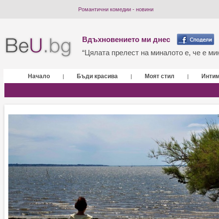
Романтични комедии - новини
Вдъхновението ми днес
“Цялата прелест на миналото е, че е мин
Начало
Бъди красива
Моят стил
Инти
|
|
|