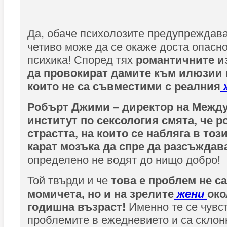
Да, обаче психолозите предупреждават
четиво може да се окаже доста опасно
психика! Според тях
романтичните и
да провокират дамите към илюзии 
които не са съвместими с реалния
Робърт Джими – директор на Межд
институт по сексология смята, че р
страстта, на които се набляга в тоз
карат мозъка да спре да разсъждав
определено не водят до нищо добро!
Той твърди и че
това е проблем не с
момичета, но и на зрелите
жени
око
годишна възраст!
Именно те се чувс
проблемите в ежедневието и са склон