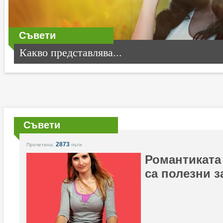
Съвети
Какво представлява...
Съвети
2873
Прочетена:
пъти
Романтиката 
са полезни з