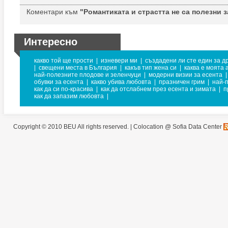
Коментари към
"Романтиката и страстта не са полезни з
Интересно
какво той ще прости
|
изневери ми
|
създадени ли сте един за др
|
свещени места в България
|
какъв тип жена си
|
каква е моята 
най-полезните плодове и зеленчуци
|
модерни визии за есента
|
обувки за есента
|
какво убива любовта
|
празничен грим
|
най-
как да си по-красива
|
как да отслабнем през есента и зимата
|
п
как да запазим любовта
|
Copyright © 2010 BEU All rights reserved. |
Colocation @ Sofia Data Center