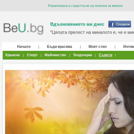
Романтиката и страстта не са полезни за жените
Вдъхновението ми днес
“Цялата прелест на миналото е, че е мин
Начало
Бъди красива
Моят стил
Инти
|
|
|
Хранене
Спорт
Майчинство
Тенденции
Съвети
|
|
|
|
|