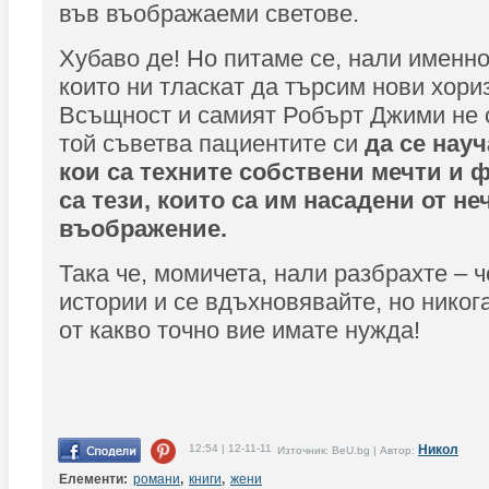
във въображаеми светове.
Хубаво де! Но питаме се, нали именно
които ни тласкат да търсим нови хори
Всъщност и самият Робърт Джими не о
той съветва пациентите си
да се науч
кои са техните собствени мечти и 
са тези, които са им насадени от не
въображение.
Така че, момичета, нали разбрахте – 
истории и се вдъхновявайте, но никог
от какво точно вие имате нужда!
12:54 | 12-11-11
Никол
Източник: BeU.bg | Автор:
Елементи:
романи
,
книги
,
жени