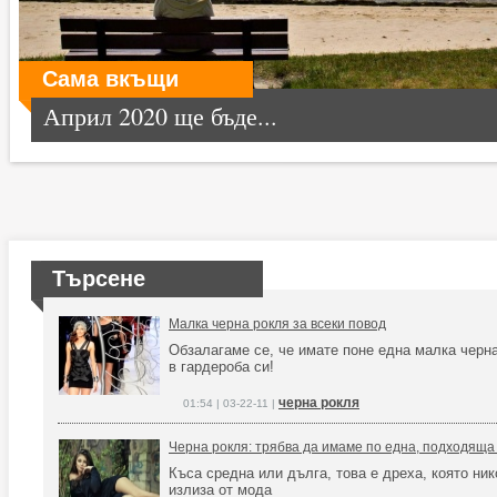
Сама вкъщи
Април 2020 ще бъде...
Търсене
Малка черна рокля за всеки повод
Обзалагаме се, че имате поне една малка черн
в гардероба си!
черна рокля
01:54 | 03-22-11 |
Черна рокля: трябва да имаме по една, подходяща 
Къса средна или дълга, това е дреха, която ник
излиза от мода