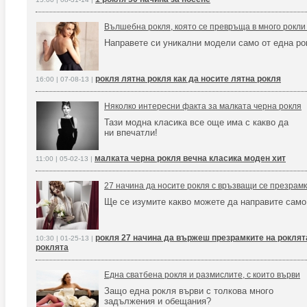
Вълшебна рокля, която се превръща в много рокли 
Направете си уникални модели само от една ро
рокля лятна рокля как да носите лятна рокля
16:00 | 07-08-13 |
Няколко интересни факта за малката черна рокля
Тази модна класика все още има с какво да
ни впечатли!
малката черна рокля вечна класика моден хит
11:00 | 05-02-13 |
27 начина да носите рокля с връзващи се презрамк
Ще се изумите какво можете да направите само
рокля 27 начина да вържеш презрамките на роклят
10:30 | 01-25-13 |
роклята
Една сватбена рокля и размислите, с които върви
Защо една рокля върви с толкова много
задължения и обещания?