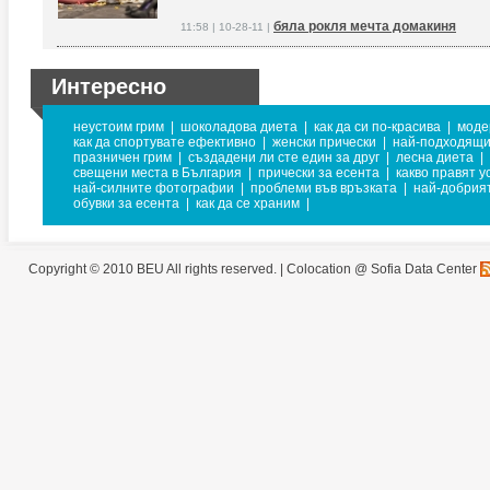
бяла рокля мечта домакиня
11:58 | 10-28-11 |
Интересно
неустоим грим
|
шоколадова диета
|
как да си по-красива
|
моде
как да спортувате ефективно
|
женски прически
|
най-подходящи
празничен грим
|
създадени ли сте един за друг
|
лесна диета
|
свещени места в България
|
прически за есента
|
какво правят у
най-силните фотографии
|
проблеми във връзката
|
най-добрият
обувки за есента
|
как да се храним
|
Copyright © 2010 BEU All rights reserved. |
Colocation @ Sofia Data Center