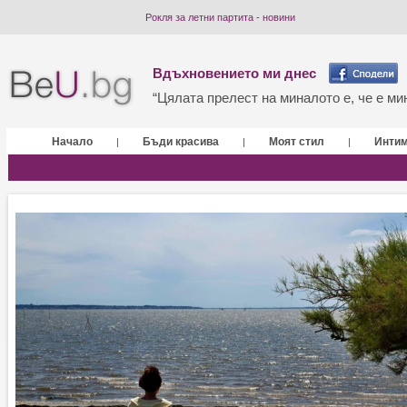
Рокля за летни партита - новини
Вдъхновението ми днес
“Цялата прелест на миналото е, че е мин
Начало
Бъди красива
Моят стил
Инти
|
|
|