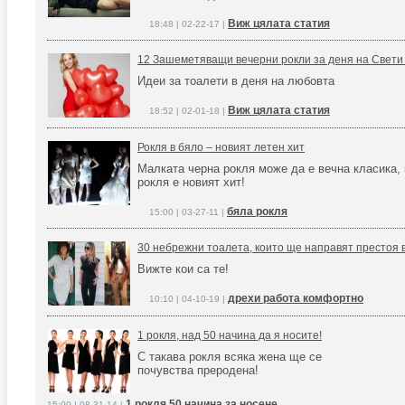
Виж цялата статия
18:48 | 02-22-17 |
12 Зашеметяващи вечерни рокли за деня на Свети
Идеи за тоалети в деня на любовта
Виж цялата статия
18:52 | 02-01-18 |
Рокля в бяло – новият летен хит
Малката черна рокля може да е вечна класика, 
рокля е новият хит!
бяла рокля
15:00 | 03-27-11 |
30 небрежни тоалета, които ще направят престоя
Вижте кои са те!
дрехи работа комфортно
10:10 | 04-10-19 |
1 рокля, над 50 начина да я носите!
С такава рокля всяка жена ще се
почувства преродена!
1 рокля 50 начина за носене
15:00 | 08-31-14 |