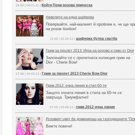
Кейти Пери розова прическа
18:30 | 09-21-11 |
Неволите на една шаферка
Повярвайте, най-малкият й проблем е, че ще п
на розов бонбон!
шаферка булка сватба
15:39 | 02-26-12 |
Грим за пролет 2013: Игра на розово и сиво от Dior
Запознайте се с пролетната колекция грим на
Dior - Cherie Bow!
Грим за пролет 2013 Cherie Bow Dior
17:38 | 04-03-13 |
Грим 2012: очна линия в стил 60-те
Защото очната линия в стила на 60-те се
завръща. Триумфално!
грим 2012 очна линия
07:00 | 03-06-12 |
Розовият цвят бе доминиращ на тазгодишните "Ос
Вижте повече!