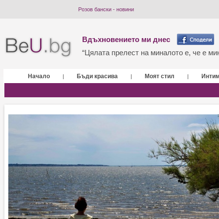
Розов бански - новини
Вдъхновението ми днес
“Цялата прелест на миналото е, че е мин
Начало
Бъди красива
Моят стил
Инти
|
|
|