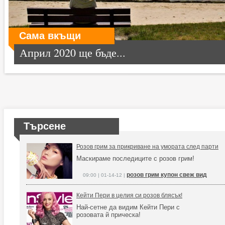
Сама вкъщи
Април 2020 ще бъде...
Търсене
Розов грим за прикриване на умората след парти
Маскираме последиците с розов грим!
розов грим купон свеж вид
09:00 | 01-14-12 |
Кейти Пери в целия си розов блясък!
Най-сетне да видим Кейти Пери с
розовата й прическа!