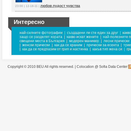
любов лудост чувства
23:00 | 12-18-11 |
Интересно
най-силните фотографии
|
създадени ли сте един за друг
|
какв
защо се разделят хората
|
какво искат жените
|
най-полезните п
свещени места в България
|
модерен маникюр
|
лесни прически
|
женски прически
|
как да се храним
|
прически за есента
|
трик
|
как да се предпазим от грип и настинка
|
какъв тип жена си
|
гр
Copyright © 2010 BEU All rights reserved. |
Colocation @ Sofia Data Center