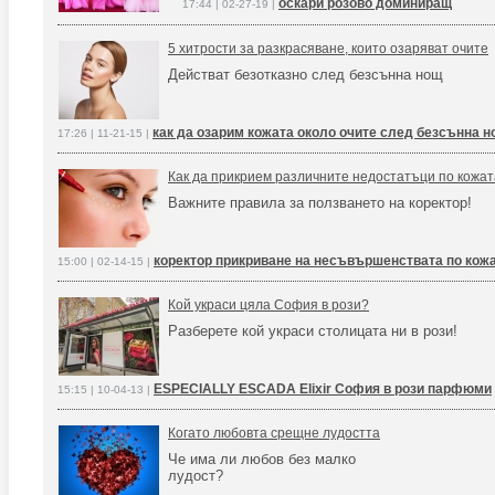
оскари розово доминиращ
17:44 | 02-27-19 |
5 хитрости за разкрасяване, които озаряват очите
Действат безотказно след безсънна нощ
как да озарим кожата около очите след безсънна 
17:26 | 11-21-15 |
Как да прикрием различните недостатъци по кожат
Важните правила за ползването на коректор!
коректор прикриване на несъвършенствата по кож
15:00 | 02-14-15 |
Кой украси цяла София в рози?
Разберете кой украси столицата ни в рози!
ESPECIALLY ESCADA Elixir София в рози парфюми
15:15 | 10-04-13 |
Когато любовта срещне лудостта
Че има ли любов без малко
лудост?