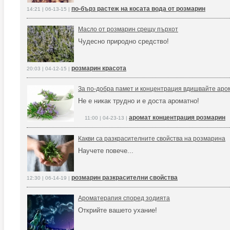
по-бърз растеж на косата вода от розмарин
14:21 | 06-13-15 |
Масло от розмарин срещу пърхот
Чудесно природно средство!
розмарин красота
20:03 | 04-12-15 |
За по-добра памет и концентрация вдишвайте аро
Не е никак трудно и е доста ароматно!
аромат концентрация розмарин
11:00 | 04-23-13 |
Какви са разкрасителните свойства на розмарина
Научете повече...
розмарин разкрасителни свойства
12:30 | 06-14-19 |
Ароматерапия според зодията
Открийте вашето ухание!