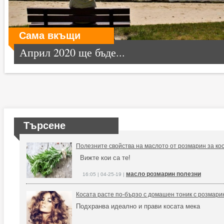
Сама вкъщи
Април 2020 ще бъде...
Търсене
Полезните свойства на маслото от розмарин за кос
Вижте кои са те!
масло розмарин полезни
16:05 | 04-25-19 |
Косата расте по-бързо с домашен тоник с розмари
Подхранва идеално и прави косата мека