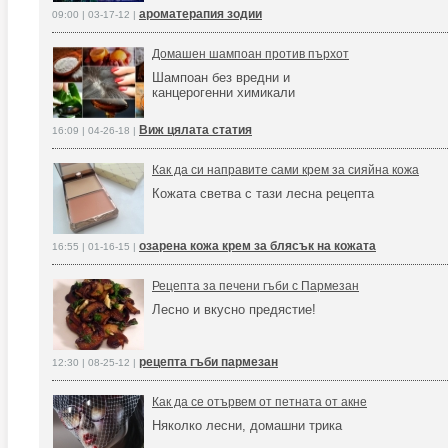
ароматерапия зодии
09:00 | 03-17-12 |
Домашен шампоан против пърхот
Шампоан без вредни и
канцерогенни химикали
Виж цялата статия
16:09 | 04-26-18 |
Как да си направите сами крем за сияйна кожа
Кожата светва с тази лесна рецепта
озарена кожа крем за блясък на кожата
16:55 | 01-16-15 |
Рецепта за печени гъби с Пармезан
Лесно и вкусно предястие!
рецепта гъби пармезан
12:30 | 08-25-12 |
Как да се отървем от петната от акне
Няколко лесни, домашни трика