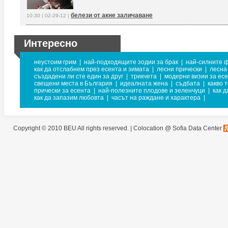
белези от акне заличаване
10:30 | 02-29-12 |
Интересно
неустоим грим
|
най-подходящите зодии за брак
|
най-силните 
как да отслабнем през есента и зимата
|
лесни прически
|
лесна
създадени ли сте един за друг
|
трикчета
|
модерни визии за ес
свещени места в България
|
идеалната жена
|
съдбата
|
какво 
прически за есента
|
най-полезните плодове и зеленчуци
|
как 
как да запазим любовта
|
часът на раждане и характера
|
Copyright © 2010 BEU All rights reserved. |
Colocation @ Sofia Data Center