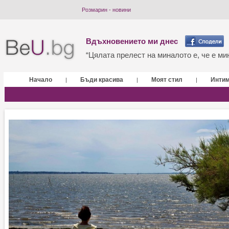
Розмарин - новини
Вдъхновението ми днес
“Цялата прелест на миналото е, че е мин
Начало
Бъди красива
Моят стил
Инти
|
|
|