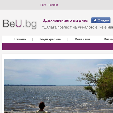
Рога - новини
Вдъхновението ми днес
“Цялата прелест на миналото е, че е мин
Начало
Бъди красива
Моят стил
Инти
|
|
|