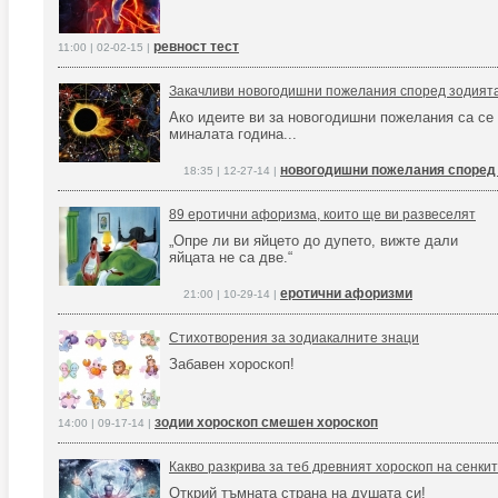
ревност тест
11:00 | 02-02-15 |
Закачливи новогодишни пожелания според зодият
Ако идеите ви за новогодишни пожелания са се
миналата година...
новогодишни пожелания според
18:35 | 12-27-14 |
89 еротични афоризма, които ще ви развеселят
„Опре ли ви яйцето до дупето, вижте дали
яйцата не са две.“
еротични афоризми
21:00 | 10-29-14 |
Стихотворения за зодиакалните знаци
Забавен хороскоп!
зодии хороскоп смешен хороскоп
14:00 | 09-17-14 |
Какво разкрива за теб древният хороскоп на сенки
Открий тъмната страна на душата си!