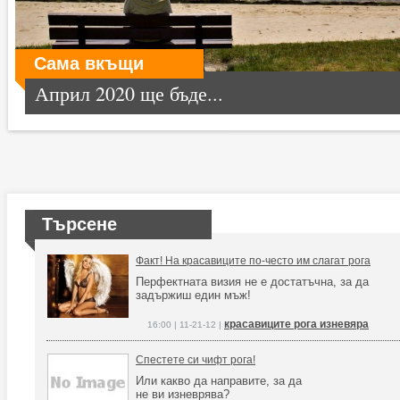
Сама вкъщи
Април 2020 ще бъде...
Търсене
Факт! На красавиците по-често им слагат рога
Перфектната визия не е достатъчна, за да
задържиш един мъж!
красавиците рога изневяра
16:00 | 11-21-12 |
Спестете си чифт рога!
Или какво да направите, за да
не ви изневрява?