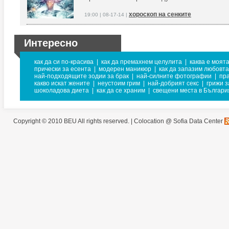
хороскоп на сенките
19:00 | 08-17-14 |
Интересно
как да си по-красива
|
как да премахнем целулита
|
каква е моят
прически за есента
|
модерен маникюр
|
как да запазим любовта
най-подходящите зодии за брак
|
най-силните фотографии
|
пр
какво искат жените
|
неустоим грим
|
най-добрият секс
|
грижи з
шоколадова диета
|
как да се храним
|
свещени места в Българи
Copyright © 2010 BEU All rights reserved. |
Colocation @ Sofia Data Center