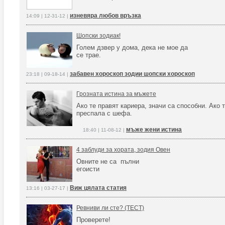
изневяра любов връзка
14:09 | 12-31-12 |
Шопски зодиак!
Голем дзвер у дома, дека не мое да
се трае.
забавен хороскоп зодии шопски хороскоп
23:18 | 09-18-14 |
Грозната истина за мъжете
Ако те правят кариера, значи са способни. Ако 
преспала с шефа.
мъже жени истина
18:40 | 11-08-12 |
4 заблуди за хората, зодия Овен
Овните не са пълни
егоисти
Виж цялата статия
13:16 | 03-27-17 |
Ревниви ли сте? (ТЕСТ)
Проверете!