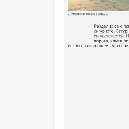
Снимков материал: etoday.ru
Разделих се с пр
сигурното. Сигурн
сигурен застой. 
хората, които с
искам да ви споделя една прит