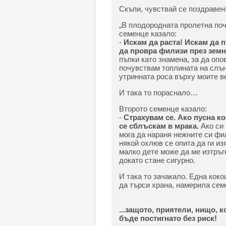
Скъпи, чувствай се поздравен
„В плодородната пролетна поч
семенце казало:
-
Искам да раста! Искам да 
да провра филизи през зем
пъпки като знамена, за да оп
почувствам топлината на слън
утринната роса върху моите 
И така то пораснало…
Второто семенце казало:
-
Страхувам се. Ако пусна ко
се сблъскам в мрака.
Ако си
мога да нараня нежните си фи
някой охлюв се опита да ги из
малко дете може да ме изтръгн
докато стане сигурно.
И така то зачакало. Една коко
да търси храна, намерила сем
...защото, приятели, нищо, 
бъде постигнато без риск!