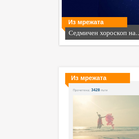
Из мрежата
Седмичен хороскоп на..
Из мрежата
3428
Прочетена:
пъти