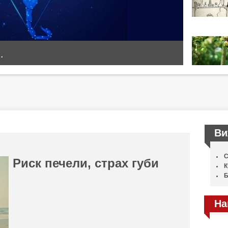
.
Ви
С
Риск печели, страх губи
К
Б
На