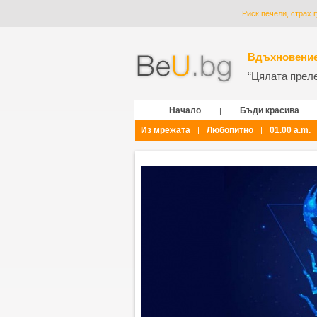
Риск печели, страх 
Вдъхновение
“Цялата прелес
Начало
Бъди красива
|
Из мрежата
Любопитно
01.00 a.m.
|
|