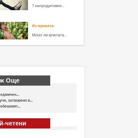
7 непродуктивни...
Из мрежата
Могат ли кучетата...
ж Още
едмичен...
уче, затворено в...
ебешкият...
й-четени