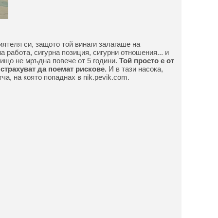
иятеля си, защото той винаги залагаше на
а работа, сигурна позиция, сигурни отношения... и
Нищо не мръдна повече от 5 години.
Той просто е от
е страхуват да поемат рискове.
И в тази насока,
ча, на която попаднах в nik.pevik.com.