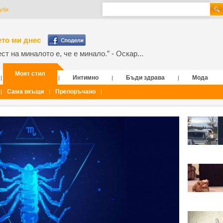
губи
то ми днес
т на миналото е, че е минало.” - Оскар...
Моят стил
Интимно
Бъди здрава
Мода
|
|
|
|
Сама вкъщи
Препоръчано
|
|
|