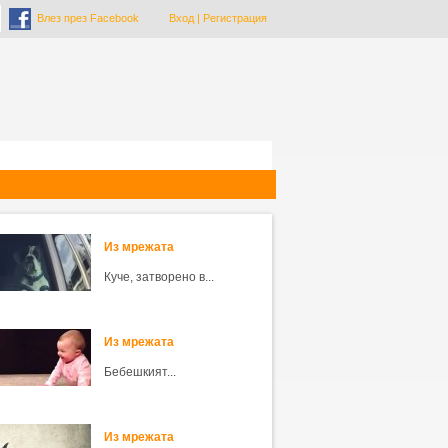
Влез през Facebook
Вход
|
Регистрация
Из мрежата
Куче, затворено в...
Из мрежата
Бебешкият...
Из мрежата