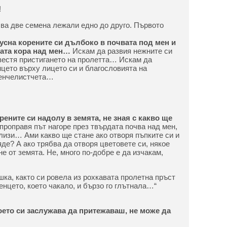
!
ва две семена лежали едно до друго. Първото
пусна корените си дълбоко в почвата под мен и
ната кора над мен…
Искам да развия нежните си
овестя пристигането на пролетта… Искам да
цето върху лицето си и благословията на
венчелистчета…
рените си надолу в земята, не зная с какво ще
 проправя път нагоре през твърдата почва над мен,
лизи… Ами какво ще стане ако отворя пъпките си и
яде? А ако трябва да отворя цветовете си, някое
е от земята. Не, много по-добре е да изчакам,
шка, както си ровела из рохкавата пролетна пръст
енцето, което чакало, и бързо го глътнала…“
което си заслужава да притежаваш, не може да