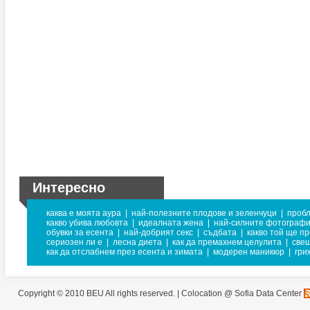
Интересно
каква е моята аура
|
най-полезните плодове и зеленчуци
|
пробл
какво убива любовта
|
идеалната жена
|
най-силните фотограф
обувки за есента
|
най-добрият секс
|
съдбата
|
какво той ще п
сериозен ли е
|
лесна диета
|
как да премахнем целулита
|
свещ
как да отслабнем през есента и зимата
|
модерен маникюр
|
гри
Copyright © 2010 BEU All rights reserved. |
Colocation @ Sofia Data Center