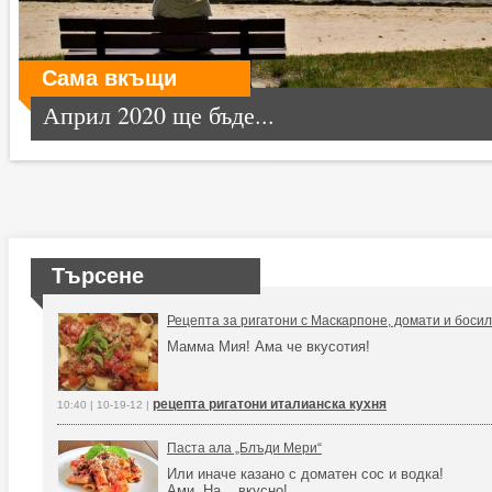
Сама вкъщи
Април 2020 ще бъде...
Търсене
Рецепта за ригатони с Маскарпоне, домати и босил
Мамма Мия! Ама че вкусотия!
рецепта ригатони италианска кухня
10:40 | 10-19-12 |
Паста ала „Блъди Мери“
Или иначе казано с доматен сос и водка!
Ами, На... вкусно!