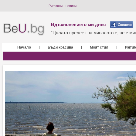
Ригатони - новини
Вдъхновението ми днес
“Цялата прелест на миналото е, че е мин
Начало
Бъди красива
Моят стил
Инти
|
|
|