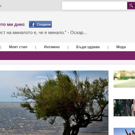
и
то ми днес
т на миналото е, че е минало.” - Оскар...
Моят стил
Интимно
Бъди здрава
Мода
|
|
|
|