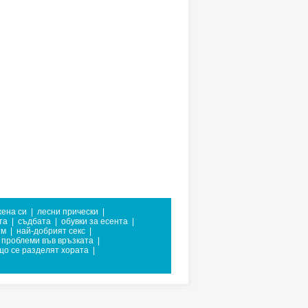
жена си
|
лесни прически
|
та
|
съдбата
|
обувки за есента
|
им
|
най-добрият секс
|
проблеми във връзката
|
що се разделят хората
|