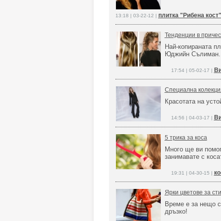
плитка "Рибена кост
13:18 | 03-22-12 |
Тенденции в прическ
Най-копираната пл
Юджийн Сълиман.
Ви
17:54 | 05-02-17 |
Специална колекция 
Красотата на усто
Ви
14:56 | 04-03-17 |
5 трика за коса
Много ще ви помог
занимавате с коса
ко
19:31 | 04-30-15 |
Ярки цветове за ст
Време е за нещо 
дръзко!