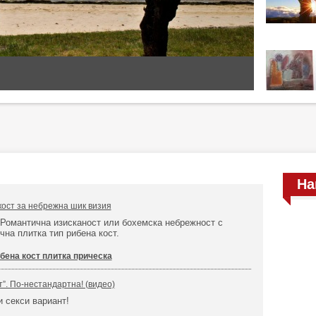
На
ост за небрежна шик визия
 Романтична изисканост или бохемска небрежност с
чна плитка тип рибена кост.
бена кост плитка прическа
”. По-нестандартна! (видео)
и секси вариант!