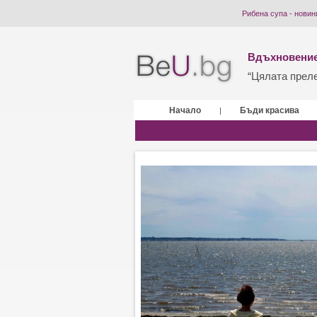
Рибена супа - новин
Вдъхновение
“Цялата прелес
Начало
Бъди красива
|