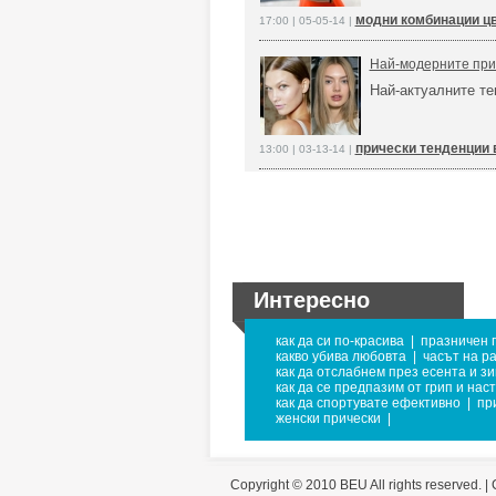
модни комбинации цв
17:00 | 05-05-14 |
Най-модерните прич
Най-актуалните те
прически тенденции 
13:00 | 03-13-14 |
Интересно
как да си по-красива
|
празничен 
какво убива любовта
|
часът на р
как да отслабнем през есента и з
как да се предпазим от грип и нас
как да спортувате ефективно
|
пр
женски прически
|
Copyright © 2010 BEU All rights reserved. |