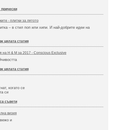
" прически
ите - плитки за лятото
итка – в стил поп или хипи. И най-добрите идеи на
ж цялата статия
на Н & М за 2017 - Conscious Exclusive
йчивостта
ж цялата статия
нат, когато се
та си
са съвети
илна визия
свежо и