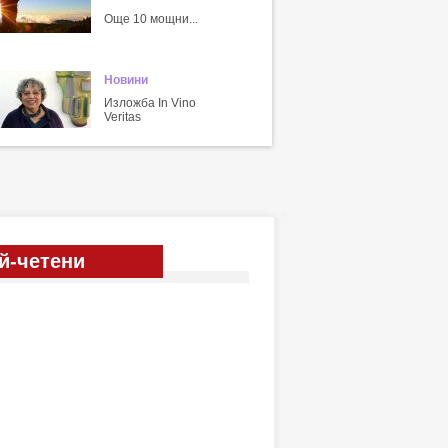
Още 10 мощни...
Новини
Изложба In Vino
Veritas
й-четени