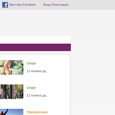
Влез през Facebook
Вход
|
Регистрация
Спорт
12 начина да...
Спорт
12 начина да...
Препоръчано