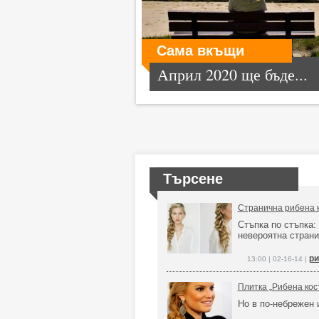
Сама вкъщи
Април 2020 ще бъде...
Търсене
Странична рибена к
Стъпка по стъпка:
невероятна страни
ри
13:00 | 02-16-14 |
Плитка „Рибена кост
Но в по-небрежен 