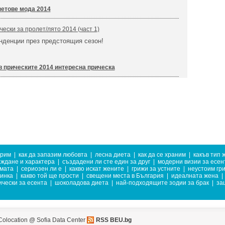
етове мода 2014
ески за пролет/лято 2014 (част 1)
нденции през предстоящия сезон!
в прическите 2014 интересна прическа
грим
|
как да запазим любовта
|
лесна диета
|
как да се храним
|
какъв тип 
аждане и характера
|
създадени ли сте един за друг
|
модерни визии за есен
имата
|
сериозен ли е
|
какво искат жените
|
грижи за устните
|
неустоим гр
тинка
|
какво той ще прости
|
свещени места в България
|
идеалната жена
|
ически за есента
|
шоколадова диета
|
най-подходящите зодии за брак
|
за
Colocation @ Sofia Data Center
RSS BEU.bg