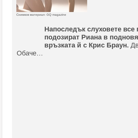
Снимков материал: GQ magazine
Напоследък слуховете все 
подозират Риана в подновя
връзката й с Крис Браун.
Дв
Обаче…