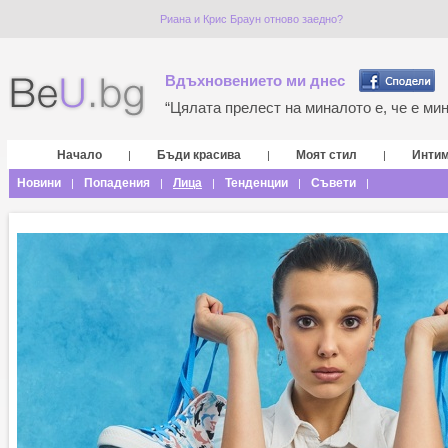
Риана и Крис Браун отново заедно?
Вдъхновението ми днес
“Цялата прелест на миналото е, че е мина
Начало
Бъди красива
Моят стил
Инти
|
|
|
Новини
Попадения
Лица
Тенденции
Съвети
|
|
|
|
|