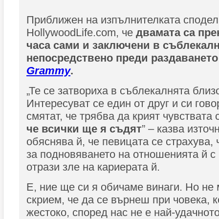
Приближен на изпълнителката сподел
HollywoodLife.com, че
двамата са пре
часа сами и заключени в съблекалн
непосредствено преди раздаването
Grammy
.
„Те се затвориха в съблекалнята близо
Интересуват се един от друг и си гово
смятат, че трябва да крият чувствата 
че всички ще я съдят
” – казва източ
обяснява й, че певицата се страхува, 
за подновяването на отношенията й с 
отрази зле на кариерата й.
Е, ние ще си я обичаме винаги. Но не
скрием, че да се върнеш при човека, к
жестоко, според нас не е най-удачнот