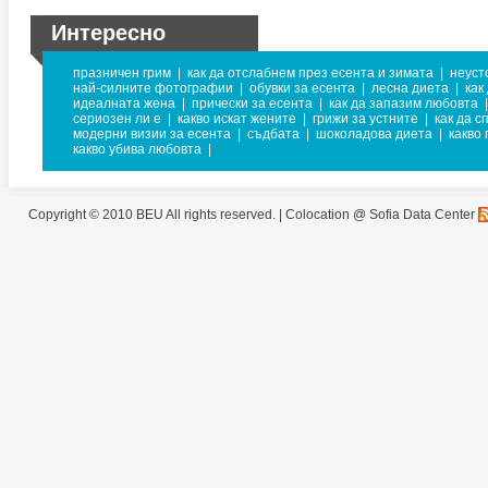
Интересно
празничен грим
|
как да отслабнем през есента и зимата
|
неуст
най-силните фотографии
|
обувки за есента
|
лесна диета
|
как
идеалната жена
|
прически за есента
|
как да запазим любовта
|
сериозен ли е
|
какво искат жените
|
грижи за устните
|
как да 
модерни визии за есента
|
съдбата
|
шоколадова диета
|
какво
какво убива любовта
|
Copyright © 2010 BEU All rights reserved. |
Colocation @ Sofia Data Center