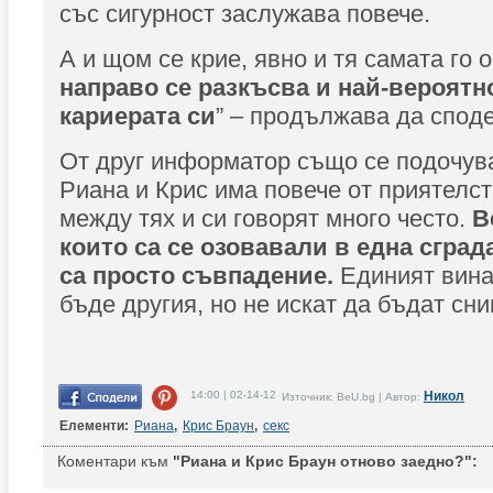
със сигурност заслужава повече.
А и щом се крие, явно и тя самата го о
направо се разкъсва и най-вероятн
кариерата си
” – продължава да споде
От друг информатор също се подочув
Риана и Крис има повече от приятелст
между тях и си говорят много често.
В
които са се озовавали в една сград
са просто съвпадение.
Единият вина
бъде другия, но не искат да бъдат сн
14:00 | 02-14-12
Никол
Източник: BeU.bg | Автор:
Елементи:
Риана
,
Крис Браун
,
секс
Коментари към
"Риана и Крис Браун отново заедно?":