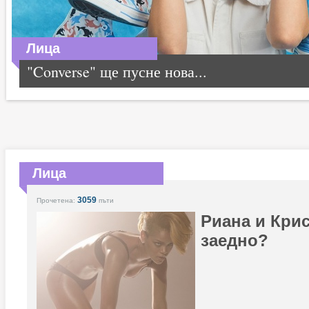
Лица
"Converse" ще пусне нова...
Лица
3059
Прочетена:
пъти
Риана и Кри
заедно?