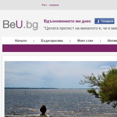
Реч - новини
Вдъхновението ми днес
“Цялата прелест на миналото е, че е мин
Начало
Бъди красива
Моят стил
Инти
|
|
|