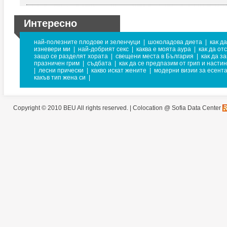
Интересно
най-полезните плодове и зеленчуци
|
шоколадова диета
|
как д
изневери ми
|
най-добрият секс
|
каква е моята аура
|
как да от
защо се разделят хората
|
свещени места в България
|
как да з
празничен грим
|
съдбата
|
как да се предпазим от грип и насти
|
лесни прически
|
какво искат жените
|
модерни визии за есент
какъв тип жена си
|
Copyright © 2010 BEU All rights reserved. |
Colocation @ Sofia Data Center