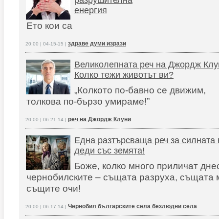
разрушителна
енергия
Ето кои са
здраве думи изрази
20:00 | 04-15-15 |
Великолепната реч на Джордж Клу
Колко тежи животът ви?
„Колкото по-бавно се движим,
толкова по-бързо умираме!”
реч на Джордж Клуни
20:00 | 06-21-14 |
Една разтърсваща реч за силната 
деди със земята!
Боже, колко много приличат дне
чернобилските – същата разруха, същата 
същите очи!
Чернобил българските села безлюдни села
20:00 | 06-17-14 |