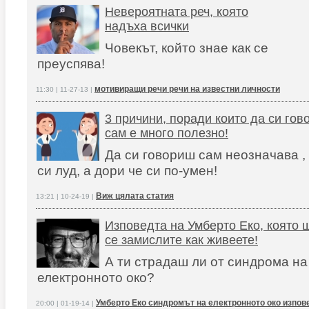
Невероятната реч, която
надъха всички
Човекът, който знае как се
преуспява!
мотивиращи речи речи на известни личности
11:30 | 11-27-13 |
3 причини, поради които да си го
сам е много полезно!
Да си говориш сам неозначава ,
си луд, а дори че си по-умен!
Виж цялата статия
13:21 | 10-24-19 |
Изповедта на Умберто Еко, която 
се замислите как живеете!
А ти страдаш ли от синдрома на
електронното око?
Умберто Еко синдромът на електронното око изпов
20:00 | 01-19-14 |