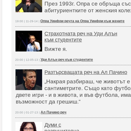
През 1993г. Опра се обръща със
абитуриентките от женския кол
Опра Уинфри речта на Опра Уинфри към жените
19:00 | 11-29-14 |
Страхотната реч на Уди Алън
към студентите
Вижте я.
Уди Алън реч към студентите
20:00 | 12-05-13 |
Разтърсващата реч на Ал Пачино
„Накрая разбираш, че животът е
сантиметрите. Също като футбо
двете игри - и в живота, и във футбола, и
възможност да грешиш.“
Ал Пачино реч
20:00 | 01-27-13 |
Думи с