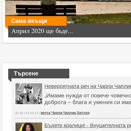
Сама вкъщи
Април 2020 ще бъде...
Търсене
Невероятната реч на Чарли Чапли
„Имаме нужда от повече човечно
доброта – блага и умения си им
речта Чарли Чаплин Хитлер
20:30 | 01-04-13 |
Бъдете кралици! - Внушителната р