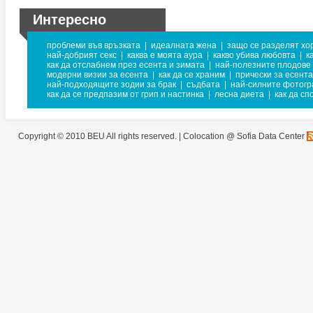
Интересно
проблеми във връзката
|
идеалната жена
|
защо се разделят хо
най-добрият секс
|
каква е моята аура
|
какво убива любовта
|
к
как да отслабнем през есента и зимата
|
най-полезните плодове 
модерни визии за есента
|
как да се храним
|
прически за есента
най-подходящите зодии за брак
|
съдбата
|
най-силните фотог
как да се предпазим от грип и настинка
|
лесна диета
|
как да с
Copyright © 2010 BEU All rights reserved. |
Colocation @ Sofia Data Center