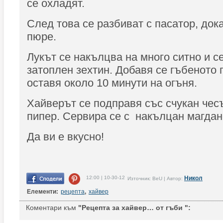
се охладят.
След това се разбиват с пасатор, док
пюре.
Лукът се накълцва на много ситно и с
затоплен зехтин. Добавя се гъбеното 
оставя около 10 минути на огъня.
Хайверът се подправя със счукан чесъ
пипер. Сервира се с накълцан магдан
Да ви е вкусно!
12:00 | 10-30-12
Никол
Източник: BeU | Автор:
Елементи:
рецепта
,
хайвер
Коментари към
"Рецепта за хайвер… от гъби ":