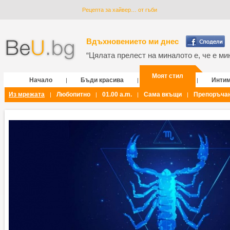
Рецепта за хайвер… от гъби
Вдъхновението ми днес
“Цялата прелест на миналото е, че е мин
Моят стил
Начало
Бъди красива
Инти
|
|
|
Из мрежата
Любопитно
01.00 a.m.
Сама вкъщи
Препоръча
|
|
|
|