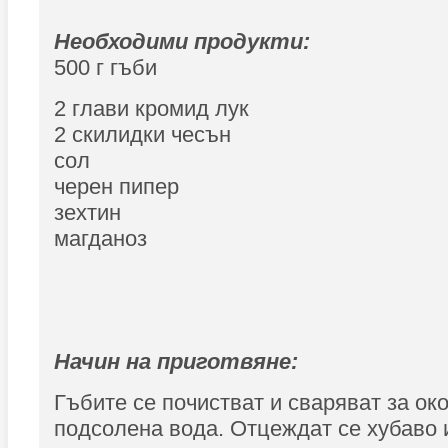
Необходими продукти:
500 г гъби
2 глави кромид лук
2 скилидки чесън
сол
черен пипер
зехтин
магданоз
Начин на приготвяне:
Гъбите се почистват и сваряват за ок
подсолена вода. Отцеждат се хубаво и