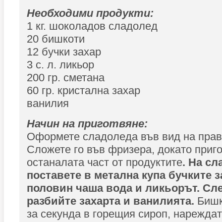
Необходими продукти:
1 кг. шоколадов сладолед
20 бишкоти
12 бучки захар
3 с. л. ликьор
200 гр. сметана
60 гр. кристална захар
ванилия
Начин на приготвяне:
Оформете сладоледа във вид на прав
Сложете го във фризера, докато приг
останалата част от продуктите
. На сл
поставете в метална купа бучките з
половин чаша вода и ликьорът. Сл
разбийте захарта и ванилията.
Бишк
за секунда в горещия сироп, нареждат