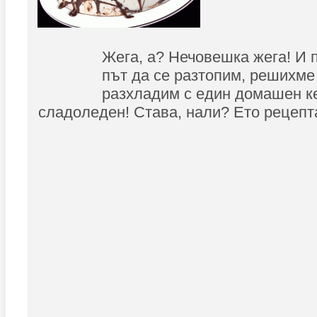
Жега, а? Нечовешка жега! И 
път да се разтопим, решихме 
разхладим с един домашен к
сладоледен! Става, нали? Ето рецепт