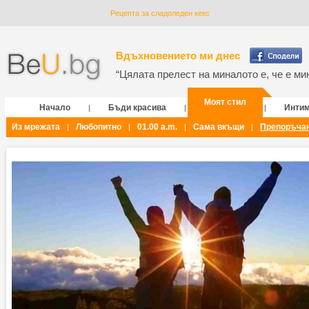
Рецепта за сладоледен кекс
Вдъхновението ми днес
“Цялата прелест на миналото е, че е мин
Моят стил
Начало
Бъди красива
Инти
|
|
|
Из мрежата
Любопитно
01.00 a.m.
Сама вкъщи
Препоръча
|
|
|
|