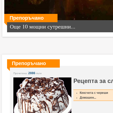
Препоръчано
Още 10 мощни сутрешни...
Препоръчано
2886
Прочетена:
пъти
Рецепта за с
Кексчета с череши
Домашен...