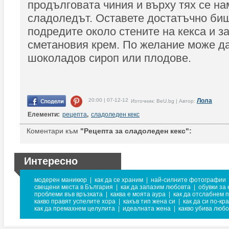
продълговата чиния и върху тях се н
сладоледът. Оставете достатъчно биш
подредите около стените на кекса и з
сметановия крем. По желание може да
шоколадов сироп или плодове.
20:00 | 07-12-12
Лола
Източник: BeU.bg | Автор:
Елементи:
рецепта
,
сладоледен кекс
Коментари към
"Рецепта за сладоледен кекс":
Интересно
модерен маникюр
|
как да се храним
|
най-силните фотографии
свещени места в България
|
как да запазим любовта
|
обувки за
проблеми във връзката
|
каква е моята аура
|
как да отслабнем 
какво правят успелите хора
|
какъв тип жена си
|
как да си по-кр
как да премахнем целулита
|
идеалната жена
|
какво убива люб