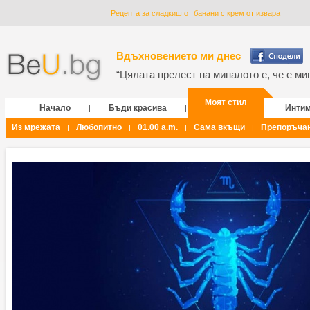
Рецепта за сладкиш от банани с крем от извара
Вдъхновението ми днес
“Цялата прелест на миналото е, че е мин
Моят стил
Начало
Бъди красива
Инти
|
|
|
Из мрежата
Любопитно
01.00 a.m.
Сама вкъщи
Препоръча
|
|
|
|