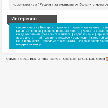
Коментари към
"Рецепта за сладкиш от банани с крем от
Интересно
свещени места в България
|
трикчета
|
какво искат жените
|
най
какъв тип жена си
|
защо се разделят хората
|
часът на раждане
как да отслабнем през есента и зимата
|
сериозен ли е
|
прическ
лесна диета
|
най-полезните плодове и зеленчуци
|
какво той щ
женски прически
|
проблеми във връзката
|
как да запазим любо
модерен маникюр
|
Copyright © 2010 BEU All rights reserved. |
Colocation @ Sofia Data Center