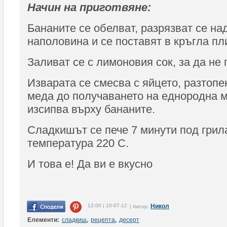
Начин на приготвяне:
Бананите се обелват, разрязват се н
наполовина и се поставят в кръгла пл
Заливат се с лимоновия сок, за да не
Изварата се смесва с яйцето, разтопе
меда до получаването на еднородна м
изсипва върху бананите.
Сладкишът се пече 7 минути под грил
температура 220 С.
И това е! Да ви е вкусно
12:00 | 10-07-12
Никол
| Автор:
Елементи:
сладкиш
,
рецепта
,
десерт