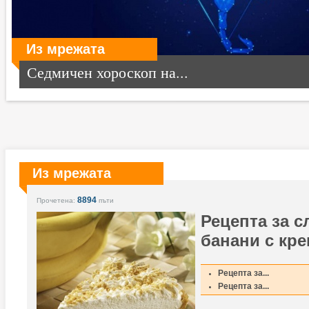
Из мрежата
Седмичен хороскоп на...
Из мрежата
8894
Прочетена:
пъти
Рецепта за с
банани с кре
Рецепта за...
Рецепта за...